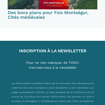
Des bons plans pour Foix Montségur,
Cités médiévales
INSCRIPTION À LA NEWSLETTER
Pour ne rien manquer de TVDICI
Inscrivez-vous à la newsletter
Les informations recueillies à partir de ce formulaire sont nécessaires au
traitement de votre inscription à notre Newsletter et sont destinées à un
usage exclusivement interne. La base juridique de ce traitement est le
contrat de fourniture d’un service d’information. Vos données ne sont ni
vendues, ni échangées, ni transférées en dehors de l’Union Européenne.