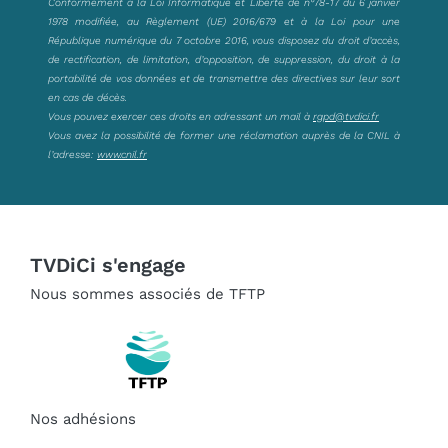
Conformément à la Loi Informatique et Liberté de n°78-17 du 6 janvier
1978 modifiée, au Règlement (UE) 2016/679 et à la Loi pour une
République numérique du 7 octobre 2016, vous disposez du droit d’accès,
de rectification, de limitation, d’opposition, de suppression, du droit à la
portabilité de vos données et de transmettre des directives sur leur sort
en cas de décès.
Vous pouvez exercer ces droits en adressant un mail à
rgpd@tvdici.fr
Vous avez la possibilité de former une réclamation auprès de la CNIL à
l’adresse:
www.cnil.fr
TVDiCi s'engage
Nous sommes associés de TFTP
Nos adhésions