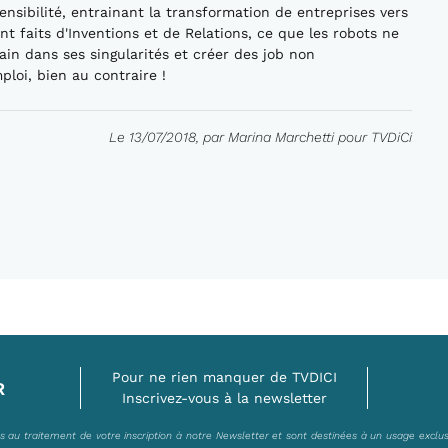
ensibilité, entrainant la transformation de entreprises vers
 faits d'Inventions et de Relations, ce que les robots ne
main dans ses singularités et créer des job non
ploi, bien au contraire !
Le 13/07/2018, par Marina Marchetti pour TVDiCi
Pour ne rien manquer de TVDICI
R
Inscrivez-vous à la newsletter
es au traitement de votre inscription à notre Newsletter et sont destinées à un usage exclu