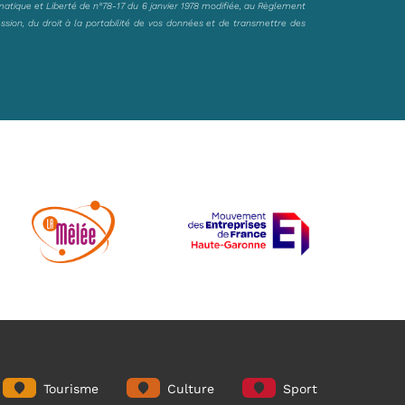
matique et Liberté de n°78-17 du 6 janvier 1978 modifiée, au Règlement
ession, du droit à la portabilité de vos données et de transmettre des
Tourisme
Culture
Sport