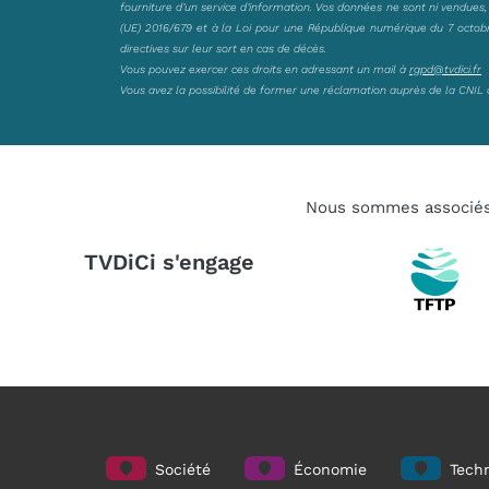
fourniture d’un service d’information. Vos données ne sont ni vendues
(UE) 2016/679 et à la Loi pour une République numérique du 7 octobre 
directives sur leur sort en cas de décès.
Vous pouvez exercer ces droits en adressant un mail à
rgpd@tvdici.fr
Vous avez la possibilité de former une réclamation auprès de la CNIL 
Nous sommes associé
TVDiCi s'engage
Société
Économie
Techn