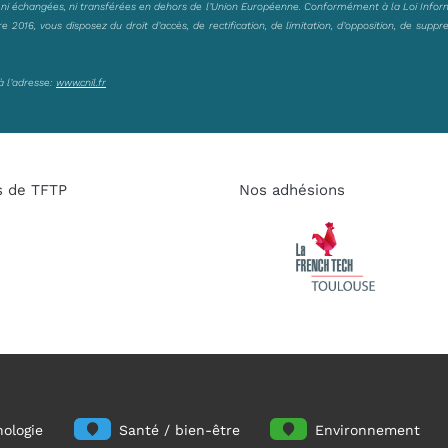
, ni échangées, ni transférées en dehors de l’Union Européenne. Conformément à la Loi Infor
2016, vous disposez du droit d’accès, de rectification, de limitation, d’opposition, de suppr
à l’adresse:
www.cnil.fr
s de TFTP
Nos adhésions
ologie
Santé / bien-être
Environnement