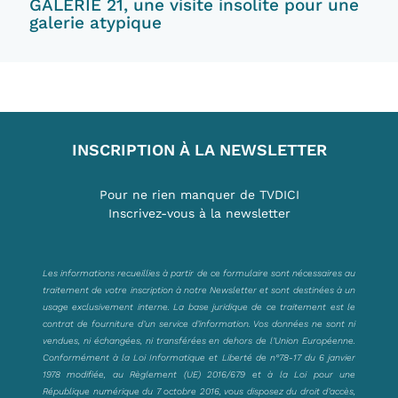
GALERIE 21, une visite insolite pour une
galerie atypique
INSCRIPTION À LA NEWSLETTER
Pour ne rien manquer de TVDICI
Inscrivez-vous à la newsletter
Les informations recueillies à partir de ce formulaire sont nécessaires au
traitement de votre inscription à notre Newsletter et sont destinées à un
usage exclusivement interne. La base juridique de ce traitement est le
contrat de fourniture d’un service d’information. Vos données ne sont ni
vendues, ni échangées, ni transférées en dehors de l’Union Européenne.
Conformément à la Loi Informatique et Liberté de n°78-17 du 6 janvier
1978 modifiée, au Règlement (UE) 2016/679 et à la Loi pour une
République numérique du 7 octobre 2016, vous disposez du droit d’accès,