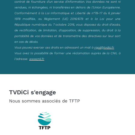
contrat de fourniture d’un service d’information. Vos données ne sont ni
vendues, ni échangées, ni transférées en dehors de l’Union Européenne.
Conformément à la Loi Informatique et Liberté de n°78-17 du 6 janvier
1978 modifiée, au Règlement (UE) 2016/679 et à la Loi pour une
République numérique du 7 octobre 2016, vous disposez du droit d’accès,
de rectification, de limitation, d’opposition, de suppression, du droit à la
portabilité de vos données et de transmettre des directives sur leur sort
en cas de décès.
Vous pouvez exercer ces droits en adressant un mail à
rgpd@tvdici.fr
Vous avez la possibilité de former une réclamation auprès de la CNIL à
l’adresse:
www.cnil.fr
TVDiCi s'engage
Nous sommes associés de TFTP