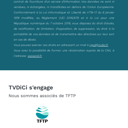
contrat de fourniture d’un service d’information. Vos données ne sont ni
vendues, ni échangées, ni transférées en dehors de l’Union Européenne.
Conformément à la Loi Informatique et Liberté de n°78-17 du 6 janvier
1978 modifiée, au Règlement (UE) 2016/679 et à la Loi pour une
République numérique du 7 octobre 2016, vous disposez du droit d’accès,
de rectification, de limitation, d’opposition, de suppression, du droit à la
portabilité de vos données et de transmettre des directives sur leur sort
en cas de décès.
Vous pouvez exercer ces droits en adressant un mail à
rgpd@tvdici.fr
Vous avez la possibilité de former une réclamation auprès de la CNIL à
l’adresse:
www.cnil.fr
TVDiCi s'engage
Nous sommes associés de TFTP