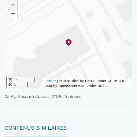
+
−
20 m
Leaflet
| © Map tiles by Carto, under CC BY 3.0.
50 ft
Data by OpenStreetMap, under ODbL.
25 Av. Gaspard Coriolis, 31100 Toulouse
CONTENUS SIMILAIRES