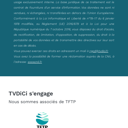
usage exclusivement interne. La base juridique de ce traitement est le
contrat de fourniture d’un service d’information. Vos données ne sont ni
vendues, ni échangées, ni transférées en dehors de l’Union Européenne.
Conformément à la Loi Informatique et Liberté de n°78-17 du 6 janvier
1978 modifiée, au Règlement (UE) 2016/679 et à la Loi pour une
République numérique du 7 octobre 2016, vous disposez du droit d’accès,
de rectification, de limitation, d’opposition, de suppression, du droit à la
portabilité de vos données et de transmettre des directives sur leur sort
en cas de décès.
Vous pouvez exercer ces droits en adressant un mail à
rgpd@tvdici.fr
Vous avez la possibilité de former une réclamation auprès de la CNIL à
l’adresse:
www.cnil.fr
TVDiCi s'engage
Nous sommes associés de TFTP