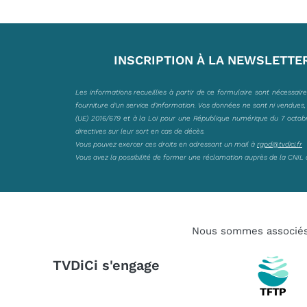
INSCRIPTION À LA NEWSLETTE
Les informations recueillies à partir de ce formulaire sont nécessair
fourniture d’un service d’information. Vos données ne sont ni vendues
(UE) 2016/679 et à la Loi pour une République numérique du 7 octobre 
directives sur leur sort en cas de décès.
Vous pouvez exercer ces droits en adressant un mail à
rgpd@tvdici.fr
Vous avez la possibilité de former une réclamation auprès de la CNIL 
Nous sommes associé
TVDiCi s'engage