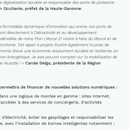
e digitalisation durable et responsable des ports de plaisance
n Occita
nie, préfet de la Haute-Garonne.
la formidable dynamique d’innovation qui anime nos ports de
ent directement à l’attractivi
té et au dével
oppement
indéniable
de notre
Plan Littoral 21 visant à faire du littoral et de
ccitanie. Cet appel à projets
illustre
également
la prise de
’économie bleue une économie
résolument
durable et résiliente, en
ion énergétique.
Je sais
pouvoir
compter sur la mobilisation de
e réussite
!
»
Carole Delga, présidente de la Région
permettra de financer de nouvelles solutions numériques
:
, dans une logique de montée en gamme : sites internet,
accéder à des services de conciergerie, d’activités
’électricité, éviter les gaspillages et responsabiliser les
e, avec l’installation de bornes intelligentes notamment ;