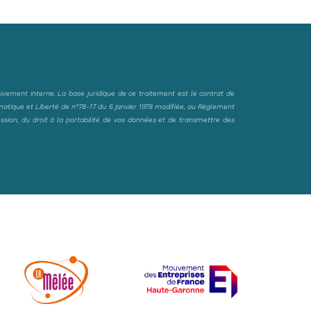
sivement interne. La base juridique de ce traitement est le contrat de
matique et Liberté de n°78-17 du 6 janvier 1978 modifiée, au Règlement
ession, du droit à la portabilité de vos données et de transmettre des