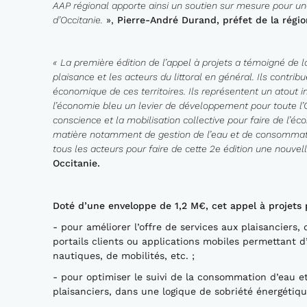
AAP r
é
gional apporte ainsi un soutien sur mesure pour un
d
’
Occitanie.
»,
Pierre-Andr
é
Durand, préfet de la
régio
«
La première édition de l’appel à projets a témoigné de 
plaisance et les acteurs du littoral en général. Ils contribu
économique de ces territoires. Ils représentent un atout 
l’économie bleu un levier de développement pour toute l’O
co
nscience et la mobilisation collective pour faire de l
matière notamment de gestion
de l’
eau et de consommat
tous
les acteurs po
ur faire de cette 2
e
édition une nouvell
Occitanie.
Doté d’une enveloppe de 1,2
M€
, cet
appel à projets
- pour améliorer l’offre de services aux plaisanciers
portails clients ou applications mobiles permettant d’
nautiques, de mobilités, etc. ;
- pour optimiser le suivi de la consommation d’eau et d
plaisanciers, dans une logique de sobriété énergétiqu