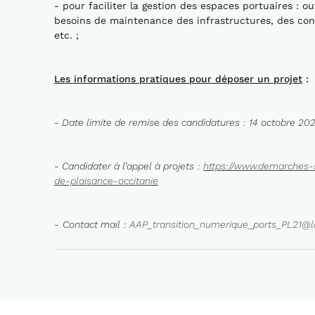
- pour faciliter la gestion des espaces portuaires : o
besoins de maintenance des infrastructures, des co
etc. ;
Les informations pratiques pour déposer un projet
:
-
Date limite de remise des candidatures
:
1
4 octobre 20
-
Candidater à l’appel à projets
:
https://www.demarches-s
de
-plaisance-occitanie
-
C
ontact mail
:
AAP_transition_numerique_ports_PL21@la