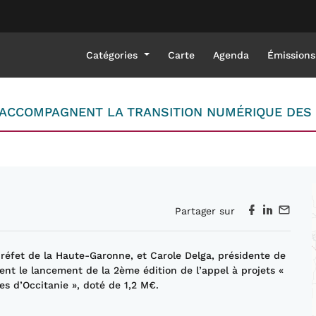
Catégories
Carte
Agenda
Émissions
ON ACCOMPAGNENT LA TRANSITION NUMÉRIQUE DES
Partager sur
préfet de la Haute-
G
aronne, et Carole Delga, présidente de
ent le lancement de
la
2
ème
édition de l’appel à projets «
s d’Occitanie », doté de 1,2
M€
.