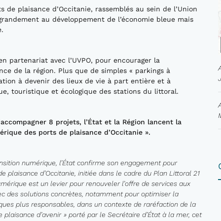
s de plaisance d’Occitanie, rassemblés au sein de l’Union
nt grandement au développement de l’économie bleue mais
e.
t en partenariat avec l’UVPO, pour encourager la
nce de la région. Plus que de simples « parkings à
tion à devenir des lieux de vie à part entière et à
touristique et écologique des stations du littoral.
’accompagner 8 proj
ets, l’État et
la Région lancent la
é
rique des ports de plaisance d
’
Occitanie
»
.
transition numérique, l’État confirme son engagement pour
 plaisance d’Occitanie, initiée dans le cadre du Plan Littoral 21
umérique est un levier pour renouveler l’offre de services aux
ec des solutions concrètes, notamment pour optimiser la
atiques plus responsables, dans un contexte de raréfaction de la
e plaisance d
’
avenir
»
port
é
par le Secr
é
taire d
’É
tat
à
la mer, cet