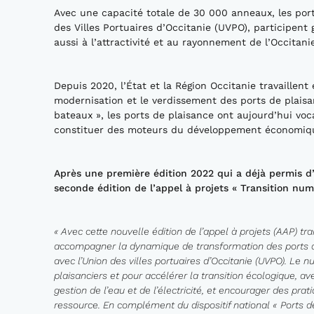
Avec une capacité totale de 30 000 anneaux, les port
des Villes Portuaires d’Occitanie (UVPO), participe
aussi à l’attractivité et au rayonnement de l’Occitani
Depuis 2020, l’État et la Région Occitanie travaillen
modernisation et le verdissement des ports de plaisa
bateaux », les ports de plaisance ont aujourd’hui voca
constituer des moteurs du développement économique, 
Après une première édition 2022 qui a
déjà
permis d
seconde édition de l’appel à projets «
Transition num
« Avec cette nouvelle édition de l’appel à projets (AAP) 
accomp
agner la dynam
ique de transformation des ports de
avec l’Union des villes portuaires d’Occitanie (UVPO). Le n
plaisanciers et pou
r accélérer la
transition écologique, av
gestion de l’eau et de l’électricité, et encourager des pr
ressource. En complément du dispositi
f national «
P
orts d