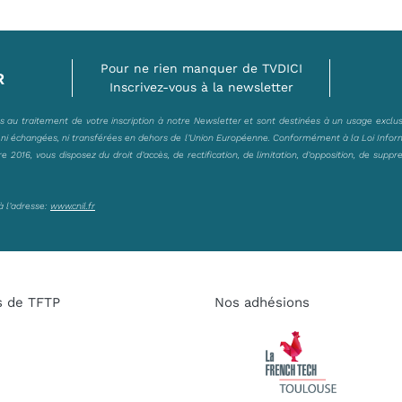
Pour ne rien manquer de TVDICI
R
Inscrivez-vous à la newsletter
es au traitement de votre inscription à notre Newsletter et sont destinées à un usage exclu
, ni échangées, ni transférées en dehors de l’Union Européenne. Conformément à la Loi Infor
2016, vous disposez du droit d’accès, de rectification, de limitation, d’opposition, de suppr
à l’adresse:
www.cnil.fr
s de TFTP
Nos adhésions