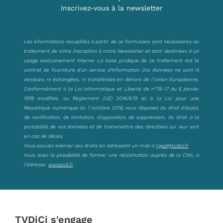
Inscrivez-vous à la newsletter
Les informations recueillies à partir de ce formulaire sont nécessaires au
traitement de votre inscription à notre Newsletter et sont destinées à un
usage exclusivement interne. La base juridique de ce traitement est le
contrat de fourniture d’un service d’information. Vos données ne sont ni
vendues, ni échangées, ni transférées en dehors de l’Union Européenne.
Conformément à la Loi Informatique et Liberté de n°78-17 du 6 janvier
1978 modifiée, au Règlement (UE) 2016/679 et à la Loi pour une
République numérique du 7 octobre 2016, vous disposez du droit d’accès,
de rectification, de limitation, d’opposition, de suppression, du droit à la
portabilité de vos données et de transmettre des directives sur leur sort
en cas de décès.
Vous pouvez exercer ces droits en adressant un mail à
rgpd@tvdici.fr
Vous avez la possibilité de former une réclamation auprès de la CNIL à
l’adresse:
www.cnil.fr
TVDiCi s'engage