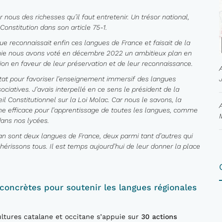
 nous des richesses qu’il faut entreteni
r.
Un
trésor national,
nstitution dans son article 75-1
.
que reconnaissait enfin ces langues de France et
faisait
de la
anie nous avons voté en décembre 2022 un ambitieux plan en
ion en faveur de leur préservation et
de
leur reconnaissance.
tat pour favoriser
l’enseignement immersif
des langues
sociatives
. J’avais interpellé en ce sens le président de la
eil Constitutionnel sur la Loi Molac
.
Car nous le savons,
la
efficace pour l’apprentissage de toutes les langues, comme
dans nos lycées
.
lan
sont deux langues de France, deux parmi tant d’autres qui
chérissons tous
. Il est temps aujourd’hui de leur donner la place
concrètes pour soutenir les langues régionales
ltures catalane et occitane s’appuie sur
30 actions