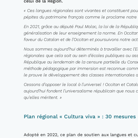
celui de la Région
.
«
Ces
langues régionales sont vivantes et
constituent
pour
pépites du patrimoine
français
comme le proclame notre Co
En 2021, grâce au député Paul Molac, la loi de la Républi
généralisation de leur enseignement la norme. En Occit
faveur du Catalan et de l’Occitan
et poursuivons notre act
Nous sommes aujourd’hui déterminés à travailler avec l’E
régionales
que cela soit au sein d’écoles publiques ou as
République au lendemain de la censure
partielle du Cons
méthode pédagogique par immersion est reconnue comme 
le prouve le développement des classes internationales 
Cessons d’opposer le local à l’universel
!
Occitan et Cata
aujourd’hui fondent l’universalisme républicain que nous 
qu’elles méritent.
»
Plan
régional
«
Cultura
viva
»
: 30 mesures 
Adopté en 2022, ce plan de soutien aux langues et cu