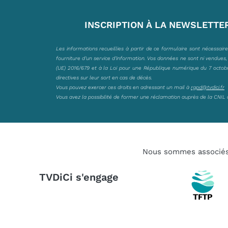
INSCRIPTION À LA NEWSLETTE
Les informations recueillies à partir de ce formulaire sont nécessair
fourniture d’un service d’information. Vos données ne sont ni vendues
(UE) 2016/679 et à la Loi pour une République numérique du 7 octobre 
directives sur leur sort en cas de décès.
Vous pouvez exercer ces droits en adressant un mail à
rgpd@tvdici.fr
Vous avez la possibilité de former une réclamation auprès de la CNIL 
Nous sommes associé
TVDiCi s'engage