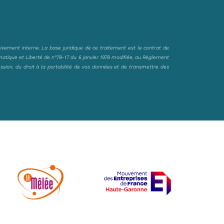
sivement interne. La base juridique de ce traitement est le contrat de
matique et Liberté de n°78-17 du 6 janvier 1978 modifiée, au Règlement
ession, du droit à la portabilité de vos données et de transmettre des