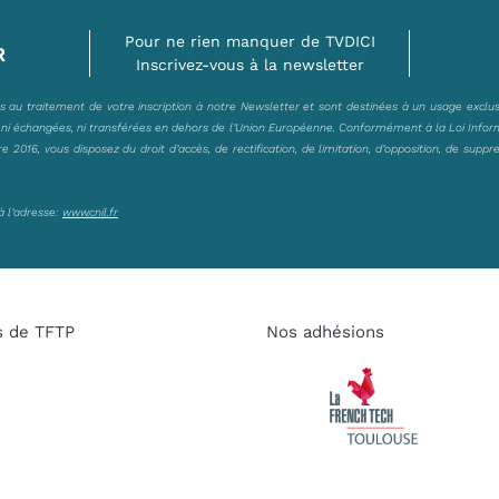
Pour ne rien manquer de TVDICI
R
Inscrivez-vous à la newsletter
es au traitement de votre inscription à notre Newsletter et sont destinées à un usage exclu
, ni échangées, ni transférées en dehors de l’Union Européenne. Conformément à la Loi Infor
2016, vous disposez du droit d’accès, de rectification, de limitation, d’opposition, de suppr
à l’adresse:
www.cnil.fr
s de TFTP
Nos adhésions