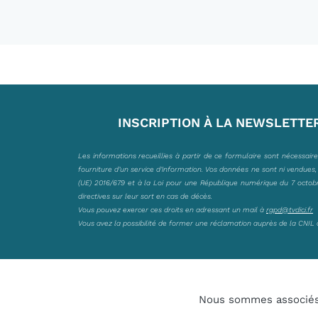
INSCRIPTION À LA NEWSLETTE
Les informations recueillies à partir de ce formulaire sont nécessair
fourniture d’un service d’information. Vos données ne sont ni vendues
(UE) 2016/679 et à la Loi pour une République numérique du 7 octobre 
directives sur leur sort en cas de décès.
Vous pouvez exercer ces droits en adressant un mail à
rgpd@tvdici.fr
Vous avez la possibilité de former une réclamation auprès de la CNIL 
Nous sommes associé