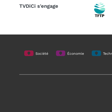
TVDiCi s'engage
Société
Économie
Techn