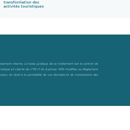
transformation des
activités touristiques
sivement interne. La base juridique de ce traitement est le contrat de
matique et Liberté de n°78-17 du 6 janvier 1978 modifiée, au Règlement
ession, du droit à la portabilité de vos données et de transmettre des