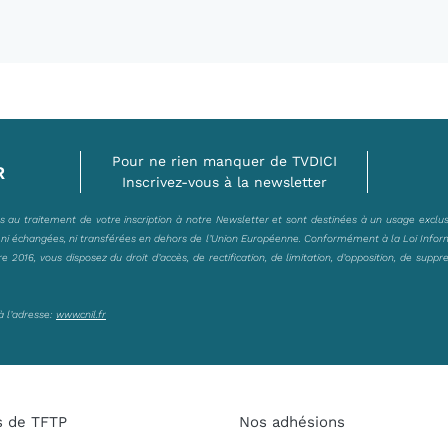
Pour ne rien manquer de TVDICI
R
Inscrivez-vous à la newsletter
es au traitement de votre inscription à notre Newsletter et sont destinées à un usage exclu
, ni échangées, ni transférées en dehors de l’Union Européenne. Conformément à la Loi Infor
2016, vous disposez du droit d’accès, de rectification, de limitation, d’opposition, de suppr
à l’adresse:
www.cnil.fr
s de TFTP
Nos adhésions