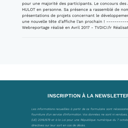
pour une majorité des participants. Le concours des 
HULOT en personne. Sa présence a rassemblé de nomb
présentations de projets concernant le développemen
une nouvelle tête d'affiche l'an prochain ! ---------
Webreportage réalisé en Avril 2017 - TVDICI.fr Réalis
INSCRIPTION À LA NEWSLETTE
Les informations recueillies à partir de ce formulaire sont nécessair
fourniture d’un service d’information. Vos données ne sont ni vendues
(UE) 2016/679 et à la Loi pour une République numérique du 7 octobre 
directives sur leur sort en cas de décès.