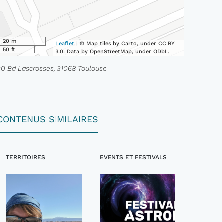
20 m
Leaflet
| © Map tiles by Carto, under CC BY
50 ft
3.0. Data by OpenStreetMap, under ODbL.
20 Bd Lascrosses, 31068 Toulouse
CONTENUS SIMILAIRES
TERRITOIRES
EVENTS ET FESTIVALS