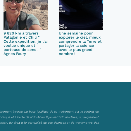
9 820 km à travers
Une semaine pour
Patagonie et Chili "
explorer le ciel, mieux
Cette expédition, je l'ai
comprendre la Terre et
voulue unique et
partager la science
porteuse de sens ! "
avec le plus grand
Agnes Faury
nombre !
sivement interne. La base juridique de ce traitement est le contrat de
matique et Liberté de n°78-17 du 6 janvier 1978 modifiée, au Règlement
ession, du droit à la portabilité de vos données et de transmettre des