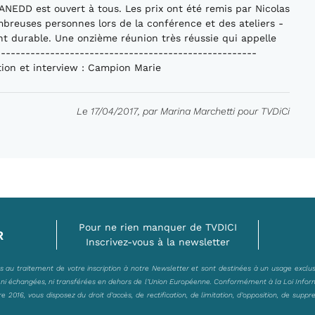
ANEDD est ouvert à tous. Les prix ont été remis par Nicolas
reuses personnes lors de la conférence et des ateliers -
t durable. Une onzième réunion très réussie qui appelle
------------------------------------------------------
ation et interview : Campion Marie
Le 17/04/2017, par Marina Marchetti pour TVDiCi
Pour ne rien manquer de TVDICI
R
Inscrivez-vous à la newsletter
es au traitement de votre inscription à notre Newsletter et sont destinées à un usage exclu
, ni échangées, ni transférées en dehors de l’Union Européenne. Conformément à la Loi Infor
2016, vous disposez du droit d’accès, de rectification, de limitation, d’opposition, de suppr