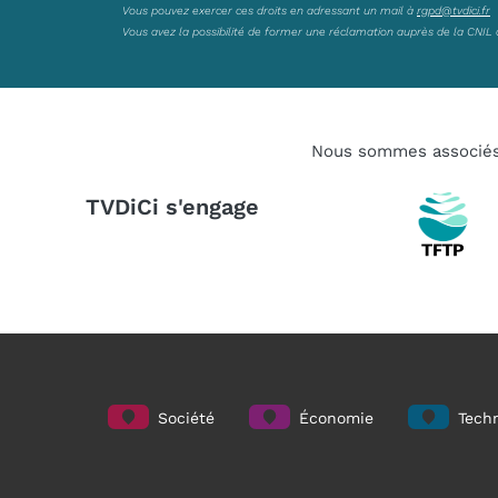
Vous pouvez exercer ces droits en adressant un mail à
rgpd@tvdici.fr
Vous avez la possibilité de former une réclamation auprès de la CNIL 
Nous sommes associé
TVDiCi s'engage
Société
Économie
Techn