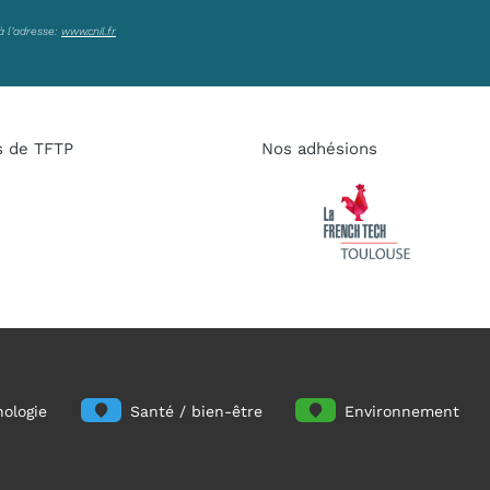
à l’adresse:
www.cnil.fr
s de TFTP
Nos adhésions
ologie
Santé / bien-être
Environnement