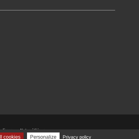
ulisses
Notre éthique
l cookies
Personalize
Privacy policy