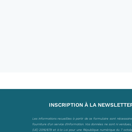
INSCRIPTION À LA NEWSLETTE
Les informations recueillies à partir de ce formulaire sont nécessair
fourniture d’un service d’information. Vos données ne sont ni vendues
(UE) 2016/679 et à la Loi pour une République numérique du 7 octobre 