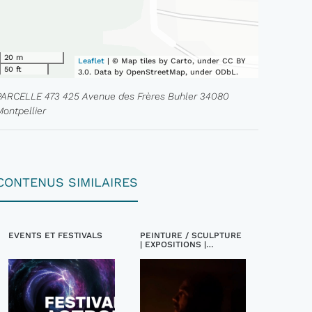
20 m
Leaflet
| © Map tiles by Carto, under CC BY
50 ft
3.0. Data by OpenStreetMap, under ODbL.
PARCELLE 473 425 Avenue des Frères Buhler 34080
Montpellier
CONTENUS SIMILAIRES
EVENTS ET FESTIVALS
PEINTURE / SCULPTURE
| EXPOSITIONS |
ARTISTES, ARTISTES
PLASTICIENS | EVENTS
ET FESTIVALS