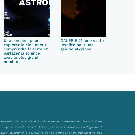
Une semaine pour
GALERIE 21, une visite
explorer le ciel, mieux
insolite pour une
comprendre la Terre et
galerie atypique
partager la science
avec le plus grand
nombre !
sivement interne. La base juridique de ce traitement est le contrat de
matique et Liberté de n°78-17 du 6 janvier 1978 modifiée, au Règlement
ession, du droit à la portabilité de vos données et de transmettre des