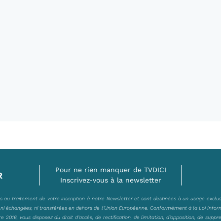
Pour ne rien manquer de TVDICI
R
Inscrivez-vous à la newsletter
es au traitement de votre inscription à notre Newsletter et sont destinées à un usage exclu
, ni échangées, ni transférées en dehors de l’Union Européenne. Conformément à la Loi Infor
2016, vous disposez du droit d’accès, de rectification, de limitation, d’opposition, de suppr