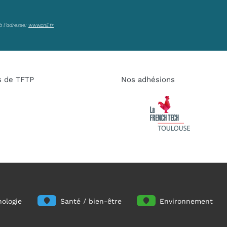
à l’adresse:
www.cnil.fr
s de TFTP
Nos adhésions
ologie
Santé / bien-être
Environnement