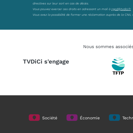
directives sur leur sort en cas de décès.
Vous pouvez exercer ces droits en adressant un mail à
rgpd@tvdici.fr
Vous avez la possibilité de former une réclamation auprès de la CNIL 
Nous sommes associé
TVDiCi s'engage
Société
Économie
Techn