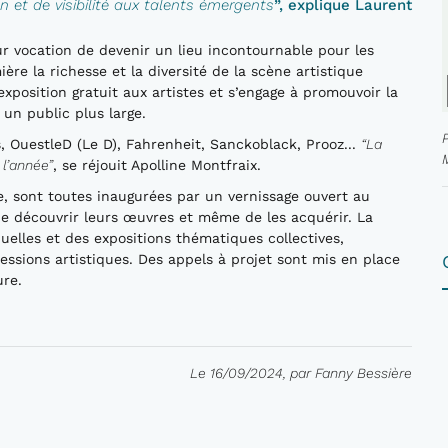
 et de visibilité aux talents émergents
”, explique Laurent
r vocation de devenir un lieu incontournable pour les
ère la richesse et la diversité de la scène artistique
exposition gratuit aux artistes et s’engage à promouvoir la
à un public plus large.
, OuestleD (Le D), Fahrenheit, Sanckoblack, Prooz...
“La
 l’année”
, se réjouit Apolline Montfraix.
, sont toutes inaugurées par un vernissage ouvert au
, de découvrir leurs œuvres et même de les acquérir. La
duelles et des expositions thématiques collectives,
ressions artistiques. Des appels à projet sont mis en place
ure.
Le 16/09/2024, par Fanny Bessière