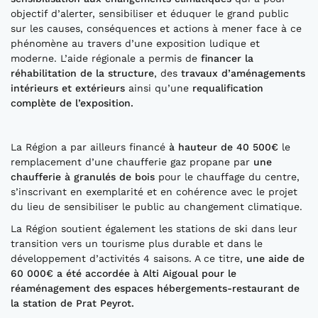
objectif d’alerter, sensibiliser et éduquer le grand public
sur les causes, conséquences et actions à mener face à ce
phénomène au travers d’une exposition ludique et
moderne. L’aide régionale a permis de
financer la
réhabilitation de la structure
, des
travaux d’aménagements
intérieurs et extérieurs
ainsi qu’une
requalification
complète de l’exposition.
La Région a par ailleurs financé
à hauteur de 40
5
00€
le
remplacement d’une chaufferie gaz propane par
une
chaufferie à granulés de bois
pour le chauffage du centre,
s’inscrivant en exemplarité et en cohérence avec le projet
du lieu de sensibiliser le public au changement climatique.
La Région soutient également les stations de ski dans leur
transition vers un tourisme plus durable et dans le
développement d’activités 4 saisons. A ce titre,
une aide de
60
000€ a été accordé
e
à
Alti
Aigoual
pour
le
réaménagement des espaces hébergements-restaurant
de
la station de
Prat Peyrot.