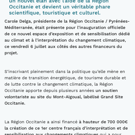
un nouvel élan
avec l’aide de la Région
Occitanie
et
devient un véritable phare
scientifique,
touristique et culturel
.
Carole Delga, présidente de la Région Occitanie / Pyrénées-
Méditerranée
, ét
ait présente pour l’inauguration officielle
de ce nouvel espace d’exposition et de sensibilisation dédié
au climat et à l’interprétation du changement climatique,
ce vendredi 6 juillet aux côtés des autres financeurs du
projet.
S’inscrivant pleinement dans la politique qu’elle mène en
matière de transition énergétique, de tourisme durable et
de lutte contre le changement climatique, la Région
Occitanie apporte depuis plusieurs années
un soutien
volontariste au site du Mont-Aigoual, labélisé Grand Site
Occitanie.
La Région Occitanie a ainsi financé
à hauteur de 700
000€
la création
d
e ce
1er centre français d’interprétation et de
sensibilisation aux changements climatiques
qui a pour