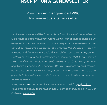
INSCRIPTION À LA NEWSLETTER
Pour ne rien manquer de TVDICI
Inscrivez-vous à la newsletter
Les informations recueillies à partir de ce formulaire sont nécessaires au
traitement de votre inscription à notre Newsletter et sont destinées à un
usage exclusivement interne. La base juridique de ce traitement est le
contrat de fourniture d’un service d’information. Vos données ne sont ni
vendues, ni échangées, ni transférées en dehors de l’Union Européenne.
Conformément à la Loi Informatique et Liberté de n°78-17 du 6 janvier
1978 modifiée, au Règlement (UE) 2016/679 et à la Loi pour une
République numérique du 7 octobre 2016, vous disposez du droit d’accès,
de rectification, de limitation, d’opposition, de suppression, du droit à la
portabilité de vos données et de transmettre des directives sur leur sort
en cas de décès.
Vous pouvez exercer ces droits en adressant un mail à
rgpd@tvdici.fr
Vous avez la possibilité de former une réclamation auprès de la CNIL à
l’adresse:
www.cnil.fr