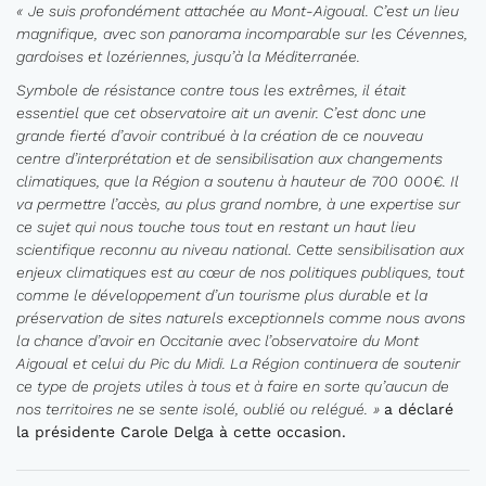
«
Je suis profondément attachée au Mont-Aigoual.
C’est un lieu
magnifique,
avec son panorama incomparable sur les Cévennes,
gardoises et lozériennes, jusqu’à la Méditerranée
.
Symbole de résistance contre tous les extrêmes, i
l était
essentiel q
ue cet observatoire ait
un avenir
. C
’est donc une
grande fierté d’avoir contribué
à la création de ce nouveau
centre
d’interprétation et de sensibilisation aux changements
climatiques
, que la Région a soutenu à hauteur de 700
000€
. Il
va permettre l’accès, au plus grand nombre, à une expertise
sur
ce sujet qui nous touche tous tout en restant un haut lieu
scientifique reconnu au niveau national.
Cette sensibilisation aux
enjeux climatiques est au cœur de nos politiques publiques
, tout
comme le développement d’un tourisme plus durable
et la
préservation de sites naturels exceptionnels comme nous avons
la chance d’avoir en Occitanie avec l’observatoire du Mont
Aigoual
et celui
du Pic du Midi
. L
a Région continuera de soutenir
ce type de projets utiles à tous et
à faire en sorte qu
’aucun de
nos territoires
ne se sente isolé, oublié ou relégué.
»
a déclaré
la présidente Carole Delga à cette occasion.