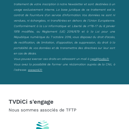
traitement de votre inscription à notre Newsletter et sont destinées à un
usage exclusivement interne. La base juridique de ce traitement est le
contrat de fourniture d’un service d’information. Vos données ne sont ni
vendues, ni échangées, ni transférées en dehors de l’Union Européenne.
Conformément à la Loi Informatique et Liberté de n°78-17 du 6 janvier
1978 modifiée, au Règlement (UE) 2016/679 et à la Loi pour une
République numérique du 7 octobre 2016, vous disposez du droit d’accès,
de rectification, de limitation, d’opposition, de suppression, du droit à la
portabilité de vos données et de transmettre des directives sur leur sort
en cas de décès.
Vous pouvez exercer ces droits en adressant un mail à
rgpd@tvdici.fr
Vous avez la possibilité de former une réclamation auprès de la CNIL à
l’adresse:
www.cnil.fr
TVDiCi s'engage
Nous sommes associés de TFTP