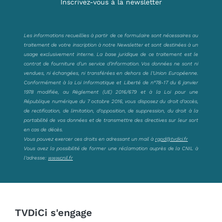
Inscrivez-vous à la newsletter
Les informations recueillies à partir de ce formulaire sont nécessaires au
traitement de votre inscription à notre Newsletter et sont destinées à un
usage exclusivement interne. La base juridique de ce traitement est le
contrat de fourniture d’un service d’information. Vos données ne sont ni
vendues, ni échangées, ni transférées en dehors de l’Union Européenne.
Conformément à la Loi Informatique et Liberté de n°78-17 du 6 janvier
1978 modifiée, au Règlement (UE) 2016/679 et à la Loi pour une
République numérique du 7 octobre 2016, vous disposez du droit d’accès,
de rectification, de limitation, d’opposition, de suppression, du droit à la
portabilité de vos données et de transmettre des directives sur leur sort
en cas de décès.
Vous pouvez exercer ces droits en adressant un mail à
rgpd@tvdici.fr
Vous avez la possibilité de former une réclamation auprès de la CNIL à
l’adresse:
www.cnil.fr
TVDiCi s'engage