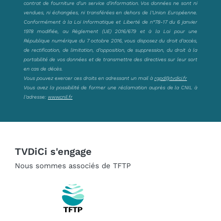
contrat de fourniture d’un service d’information. Vos données ne sont ni
vendues, ni échangées, ni transférées en dehors de l’Union Européenne.
Conformément à la Loi Informatique et Liberté de n°78-17 du 6 janvier
1978 modifiée, au Règlement (UE) 2016/679 et à la Loi pour une
République numérique du 7 octobre 2016, vous disposez du droit d’accès,
de rectification, de limitation, d’opposition, de suppression, du droit à la
portabilité de vos données et de transmettre des directives sur leur sort
en cas de décès.
Vous pouvez exercer ces droits en adressant un mail à
rgpd@tvdici.fr
Vous avez la possibilité de former une réclamation auprès de la CNIL à
l’adresse:
www.cnil.fr
TVDiCi s'engage
Nous sommes associés de TFTP