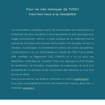
Pour ne rien manquer de TVDICI
Inscrivez-vous à la newsletter
Les informations recueillies à partir de ce formulaire sont nécessaires au
traitement de votre inscription à notre Newsletter et sont destinées à un
usage exclusivement interne. La base juridique de ce traitement est le
contrat de fourniture d’un service d’information. Vos données ne sont ni
vendues, ni échangées, ni transférées en dehors de l’Union Européenne.
Conformément à la Loi Informatique et Liberté de n°78-17 du 6 janvier
1978 modifiée, au Règlement (UE) 2016/679 et à la Loi pour une
République numérique du 7 octobre 2016, vous disposez du droit d’accès,
de rectification, de limitation, d’opposition, de suppression, du droit à la
portabilité de vos données et de transmettre des directives sur leur sort
en cas de décès.
Vous pouvez exercer ces droits en adressant un mail à
rgpd@tvdici.fr
Vous avez la possibilité de former une réclamation auprès de la CNIL à
l’adresse:
www.cnil.fr