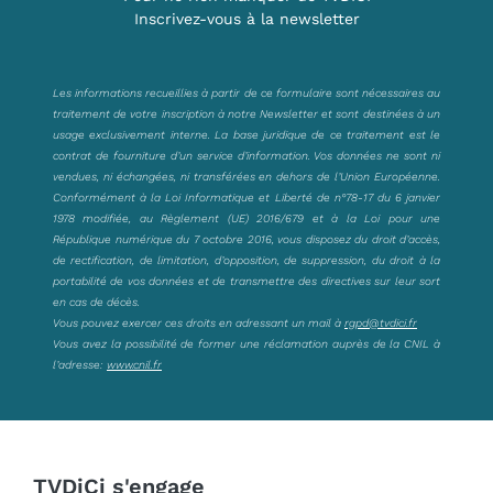
Inscrivez-vous à la newsletter
Les informations recueillies à partir de ce formulaire sont nécessaires au
traitement de votre inscription à notre Newsletter et sont destinées à un
usage exclusivement interne. La base juridique de ce traitement est le
contrat de fourniture d’un service d’information. Vos données ne sont ni
vendues, ni échangées, ni transférées en dehors de l’Union Européenne.
Conformément à la Loi Informatique et Liberté de n°78-17 du 6 janvier
1978 modifiée, au Règlement (UE) 2016/679 et à la Loi pour une
République numérique du 7 octobre 2016, vous disposez du droit d’accès,
de rectification, de limitation, d’opposition, de suppression, du droit à la
portabilité de vos données et de transmettre des directives sur leur sort
en cas de décès.
Vous pouvez exercer ces droits en adressant un mail à
rgpd@tvdici.fr
Vous avez la possibilité de former une réclamation auprès de la CNIL à
l’adresse:
www.cnil.fr
TVDiCi s'engage