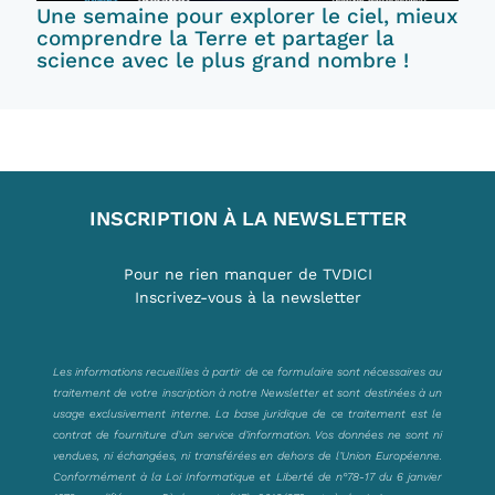
Une semaine pour explorer le ciel, mieux
comprendre la Terre et partager la
science avec le plus grand nombre !
INSCRIPTION À LA NEWSLETTER
Pour ne rien manquer de TVDICI
Inscrivez-vous à la newsletter
Les informations recueillies à partir de ce formulaire sont nécessaires au
traitement de votre inscription à notre Newsletter et sont destinées à un
usage exclusivement interne. La base juridique de ce traitement est le
contrat de fourniture d’un service d’information. Vos données ne sont ni
vendues, ni échangées, ni transférées en dehors de l’Union Européenne.
Conformément à la Loi Informatique et Liberté de n°78-17 du 6 janvier