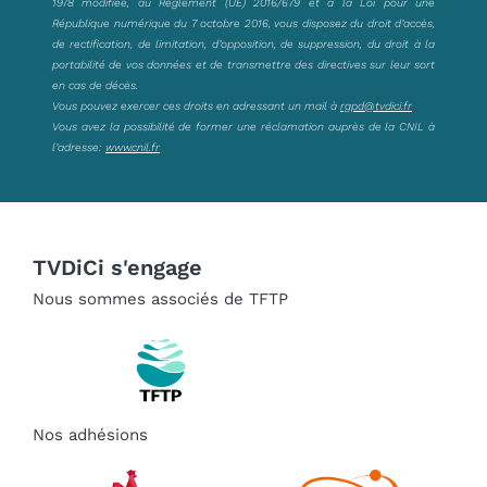
1978 modifiée, au Règlement (UE) 2016/679 et à la Loi pour une
République numérique du 7 octobre 2016, vous disposez du droit d’accès,
de rectification, de limitation, d’opposition, de suppression, du droit à la
portabilité de vos données et de transmettre des directives sur leur sort
en cas de décès.
Vous pouvez exercer ces droits en adressant un mail à
rgpd@tvdici.fr
Vous avez la possibilité de former une réclamation auprès de la CNIL à
l’adresse:
www.cnil.fr
TVDiCi s'engage
Nous sommes associés de TFTP
Nos adhésions