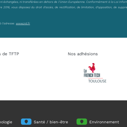
, ni échangées, ni transférées en dehors de l’Union Européenne. Conformément à la Loi Infor
2016, vous disposez du droit d’accès, de rectification, de limitation, d’opposition, de suppr
à l’adresse:
www.cnil.fr
s de TFTP
Nos adhésions
ologie
Santé / bien-être
Environnement