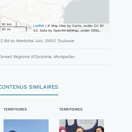
50 km
Leaflet
| © Map tiles by Carto, under CC BY
50 mi
3.0. Data by OpenStreetMap, under ODbL.
22 Bd du Maréchal Juin, 31400 Toulouse
Conseil Régional d'Occitanie, Montpellier
CONTENUS SIMILAIRES
TERRITOIRES
TERRITOIRES