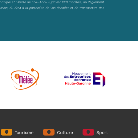
matique et Liberté de n°78-17 du 6 janvier 1978 modifiée, au Règlement
ession, du droit à la portabilité de vos données et de transmettre des
Tourisme
Culture
Sport