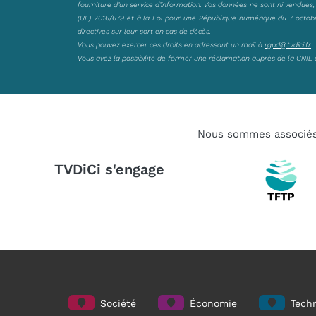
fourniture d’un service d’information. Vos données ne sont ni vendues
(UE) 2016/679 et à la Loi pour une République numérique du 7 octobre 
directives sur leur sort en cas de décès.
Vous pouvez exercer ces droits en adressant un mail à
rgpd@tvdici.fr
Vous avez la possibilité de former une réclamation auprès de la CNIL 
Nous sommes associé
TVDiCi s'engage
Société
Économie
Techn