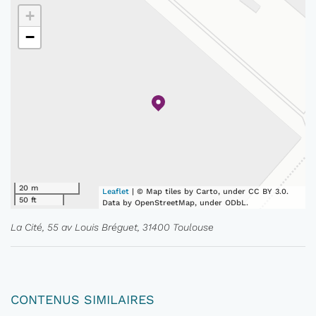
+
−
20 m
Leaflet
| © Map tiles by Carto, under CC BY 3.0.
50 ft
Data by OpenStreetMap, under ODbL.
La Cité, 55 av Louis Bréguet, 31400 Toulouse
CONTENUS SIMILAIRES