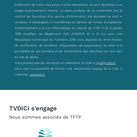
traitement de votre inscription à notre Newsletter et sont destinées à un
usage exclusivement interne. La base juridique de ce traitement est le
contrat de fourniture d’un service d’information. Vos données ne sont ni
vendues, ni échangées, ni transférées en dehors de l’Union Européenne.
Conformément à la Loi Informatique et Liberté de n°78-17 du 6 janvier
1978 modifiée, au Règlement (UE) 2016/679 et à la Loi pour une
République numérique du 7 octobre 2016, vous disposez du droit d’accès,
de rectification, de limitation, d’opposition, de suppression, du droit à la
portabilité de vos données et de transmettre des directives sur leur sort
en cas de décès.
Vous pouvez exercer ces droits en adressant un mail à
rgpd@tvdici.fr
Vous avez la possibilité de former une réclamation auprès de la CNIL à
l’adresse:
www.cnil.fr
TVDiCi s'engage
Nous sommes associés de TFTP