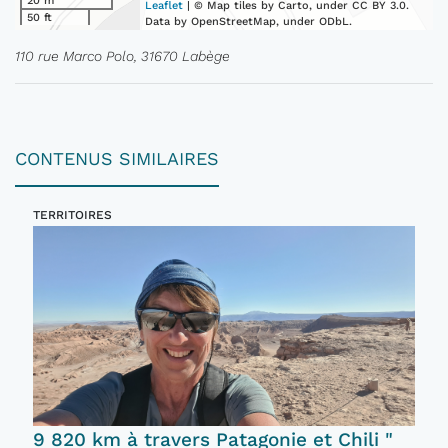
20 m
Leaflet
| © Map tiles by Carto, under CC BY 3.0.
50 ft
Data by OpenStreetMap, under ODbL.
110 rue Marco Polo, 31670 Labège
CONTENUS SIMILAIRES
TERRITOIRES
9 820 km à travers Patagonie et Chili "