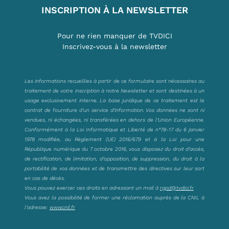
INSCRIPTION À LA NEWSLETTER
Pour ne rien manquer de TVDICI
Inscrivez-vous à la newsletter
Les informations recueillies à partir de ce formulaire sont nécessaires au
traitement de votre inscription à notre Newsletter et sont destinées à un
usage exclusivement interne. La base juridique de ce traitement est le
contrat de fourniture d’un service d’information. Vos données ne sont ni
vendues, ni échangées, ni transférées en dehors de l’Union Européenne.
Conformément à la Loi Informatique et Liberté de n°78-17 du 6 janvier
1978 modifiée, au Règlement (UE) 2016/679 et à la Loi pour une
République numérique du 7 octobre 2016, vous disposez du droit d’accès,
de rectification, de limitation, d’opposition, de suppression, du droit à la
portabilité de vos données et de transmettre des directives sur leur sort
en cas de décès.
Vous pouvez exercer ces droits en adressant un mail à
rgpd@tvdici.fr
Vous avez la possibilité de former une réclamation auprès de la CNIL à
l’adresse:
www.cnil.fr