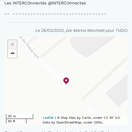
Les INTERCOnnectés @INTERCOnnectes
Le 26/03/2020, par Marina Marchetti pour TVDiCi
+
−
20 m
Leaflet
| © Map tiles by Carto, under CC BY 3.0.
50 ft
Data by OpenStreetMap, under ODbL.