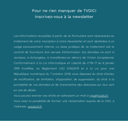
Pour ne rien manquer de TVDICI
Inscrivez-vous à la newsletter
Les informations recueillies à partir de ce formulaire sont nécessaires au
traitement de votre inscription à notre Newsletter et sont destinées à un
usage exclusivement interne. La base juridique de ce traitement est le
contrat de fourniture d’un service d’information. Vos données ne sont ni
vendues, ni échangées, ni transférées en dehors de l’Union Européenne.
Conformément à la Loi Informatique et Liberté de n°78-17 du 6 janvier
1978 modifiée, au Règlement (UE) 2016/679 et à la Loi pour une
République numérique du 7 octobre 2016, vous disposez du droit d’accès,
de rectification, de limitation, d’opposition, de suppression, du droit à la
portabilité de vos données et de transmettre des directives sur leur sort
en cas de décès.
Vous pouvez exercer ces droits en adressant un mail à
rgpd@tvdici.fr
Vous avez la possibilité de former une réclamation auprès de la CNIL à
l’adresse:
www.cnil.fr