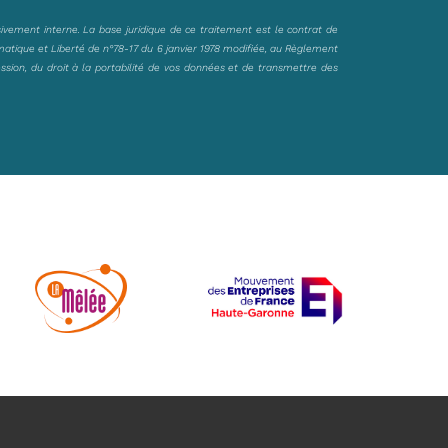
sivement interne. La base juridique de ce traitement est le contrat de
matique et Liberté de n°78-17 du 6 janvier 1978 modifiée, au Règlement
ession, du droit à la portabilité de vos données et de transmettre des