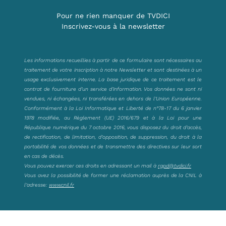
Pour ne rien manquer de TVDICI
Inscrivez-vous à la newsletter
Les informations recueillies à partir de ce formulaire sont nécessaires au
traitement de votre inscription à notre Newsletter et sont destinées à un
usage exclusivement interne. La base juridique de ce traitement est le
contrat de fourniture d’un service d’information. Vos données ne sont ni
vendues, ni échangées, ni transférées en dehors de l’Union Européenne.
Conformément à la Loi Informatique et Liberté de n°78-17 du 6 janvier
1978 modifiée, au Règlement (UE) 2016/679 et à la Loi pour une
République numérique du 7 octobre 2016, vous disposez du droit d’accès,
de rectification, de limitation, d’opposition, de suppression, du droit à la
portabilité de vos données et de transmettre des directives sur leur sort
en cas de décès.
Vous pouvez exercer ces droits en adressant un mail à
rgpd@tvdici.fr
Vous avez la possibilité de former une réclamation auprès de la CNIL à
l’adresse:
www.cnil.fr