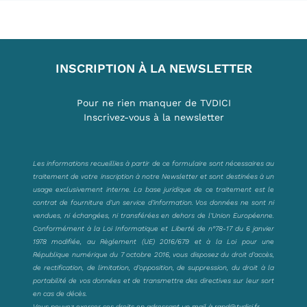
INSCRIPTION À LA NEWSLETTER
Pour ne rien manquer de TVDICI
Inscrivez-vous à la newsletter
Les informations recueillies à partir de ce formulaire sont nécessaires au
traitement de votre inscription à notre Newsletter et sont destinées à un
usage exclusivement interne. La base juridique de ce traitement est le
contrat de fourniture d’un service d’information. Vos données ne sont ni
vendues, ni échangées, ni transférées en dehors de l’Union Européenne.
Conformément à la Loi Informatique et Liberté de n°78-17 du 6 janvier
1978 modifiée, au Règlement (UE) 2016/679 et à la Loi pour une
République numérique du 7 octobre 2016, vous disposez du droit d’accès,
de rectification, de limitation, d’opposition, de suppression, du droit à la
portabilité de vos données et de transmettre des directives sur leur sort
en cas de décès.
Vous pouvez exercer ces droits en adressant un mail à
rgpd@tvdici.fr