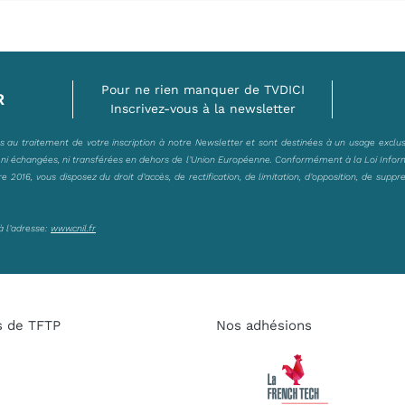
Pour ne rien manquer de TVDICI
R
Inscrivez-vous à la newsletter
es au traitement de votre inscription à notre Newsletter et sont destinées à un usage exclu
, ni échangées, ni transférées en dehors de l’Union Européenne. Conformément à la Loi Infor
2016, vous disposez du droit d’accès, de rectification, de limitation, d’opposition, de suppr
à l’adresse:
www.cnil.fr
s de TFTP
Nos adhésions