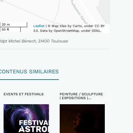
20 m
Leaflet
| © Map tiles by Carto, under CC BY
50 ft
3.0. Data by OpenStreetMap, under ODbL.
Rdpt Michel Bénech, 31400 Toulouse
CONTENUS SIMILAIRES
EVENTS ET FESTIVALS
PEINTURE / SCULPTURE
| EXPOSITIONS |
ARTISTES, ARTISTES
PLASTICIENS | EVENTS
ET FESTIVALS