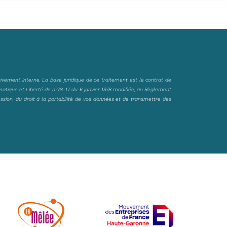
sivement interne. La base juridique de ce traitement est le contrat de
matique et Liberté de n°78-17 du 6 janvier 1978 modifiée, au Règlement
ession, du droit à la portabilité de vos données et de transmettre des