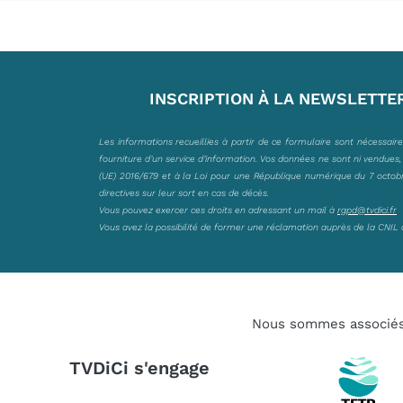
INSCRIPTION À LA NEWSLETTE
Les informations recueillies à partir de ce formulaire sont nécessair
fourniture d’un service d’information. Vos données ne sont ni vendues
(UE) 2016/679 et à la Loi pour une République numérique du 7 octobre 
directives sur leur sort en cas de décès.
Vous pouvez exercer ces droits en adressant un mail à
rgpd@tvdici.fr
Vous avez la possibilité de former une réclamation auprès de la CNIL 
Nous sommes associé
TVDiCi s'engage