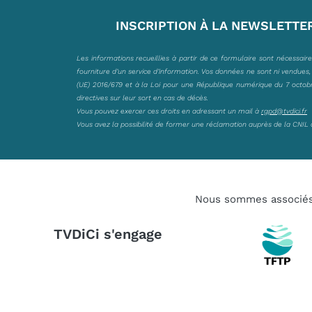
INSCRIPTION À LA NEWSLETTE
Les informations recueillies à partir de ce formulaire sont nécessair
fourniture d’un service d’information. Vos données ne sont ni vendues
(UE) 2016/679 et à la Loi pour une République numérique du 7 octobre 
directives sur leur sort en cas de décès.
Vous pouvez exercer ces droits en adressant un mail à
rgpd@tvdici.fr
Vous avez la possibilité de former une réclamation auprès de la CNIL 
Nous sommes associé
TVDiCi s'engage