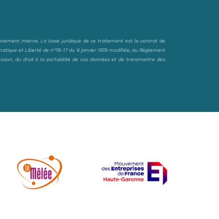
sivement interne. La base juridique de ce traitement est le contrat de
matique et Liberté de n°78-17 du 6 janvier 1978 modifiée, au Règlement
ession, du droit à la portabilité de vos données et de transmettre des