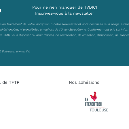
Pour ne rien manquer de TVDICI
R
Inscrivez-vous à la newsletter
es au traitement de votre inscription à notre Newsletter et sont destinées à un usage exclu
, ni échangées, ni transférées en dehors de l’Union Européenne. Conformément à la Loi Infor
2016, vous disposez du droit d’accès, de rectification, de limitation, d’opposition, de suppr
à l’adresse:
www.cnil.fr
s de TFTP
Nos adhésions