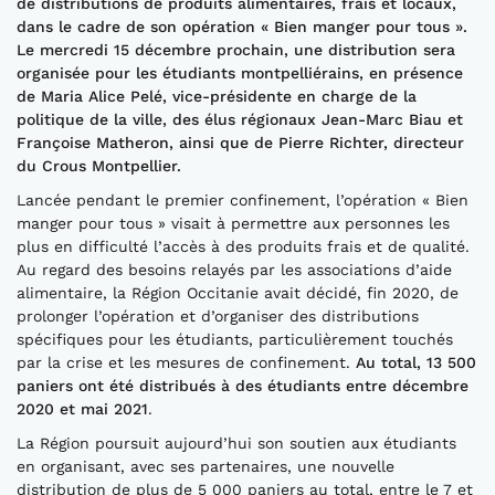
de distributions de produits alimentaires, frais et locaux,
dans le cadre de son opération «
Bien manger pour tous
».
Le mercredi 15 décembre
prochain
, une
distribution ser
a
organisée pour les étudiants
montpelliérains
, en présence
de
Maria Alice Pelé, vice-présidente en charge de la
politique de la ville, des élus régionaux Jean-Marc Biau et
Françoise Matheron, ainsi que de
Pierre Richter, directeur
du C
rous
Montpellier.
Lancée pendant le premier confinement, l’opération « Bien
manger pour tous » visait à permettre aux personnes les
plus en difficulté l’accès à des produits frais et de qualité.
Au regard des besoins relayés par les associations d’aide
alimentaire, la Région Occitanie avait décidé, fin 2020, de
prolonger l’opération et d’organiser des distributions
spécifiques pour les étudiants, particulièrement touchés
par la crise et les mesures de confinement.
Au total, 13 500
paniers ont été distribués à des étudiants entre décembre
2020 et mai 2021
.
La Région poursuit aujourd’hui son soutien aux étudiants
en organisant, avec ses partenaires, une nouvelle
distribution de plus de 5 000 paniers au total, entre le 7 et