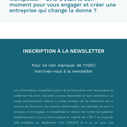
moment pour vous engager et créer une
entreprise qui change la donne ?
INSCRIPTION À LA NEWSLETTER
Pour ne rien manquer de TVDICI
Inscrivez-vous à la newsletter
Les informations recueillies à partir de ce formulaire sont nécessaires au
traitement de votre inscription à notre Newsletter et sont destinées à un
usage exclusivement interne. La base juridique de ce traitement est le
contrat de fourniture d’un service d’information. Vos données ne sont ni
vendues, ni échangées, ni transférées en dehors de l’Union Européenne.
Conformément à la Loi Informatique et Liberté de n°78-17 du 6 janvier
1978 modifiée, au Règlement (UE) 2016/679 et à la Loi pour une