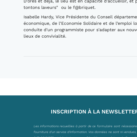
D'ores et déjà, le lieu est en capacité d'accueillir, e
tontons laveurs" ou le f@briquet.
Isabelle Hardy, Vice Présidente du Conseil départeme
économique, de l’Economie Solidaire et de l’emploi lo
conduite d'un programmiste pour s'adapter aux nouve
lieux de convivialité.
INSCRIPTION À LA NEWSLETTE
Les informations recueillies à partir de ce formulaire sont nécessair
fourniture d’un service d’information. Vos données ne sont ni vendues