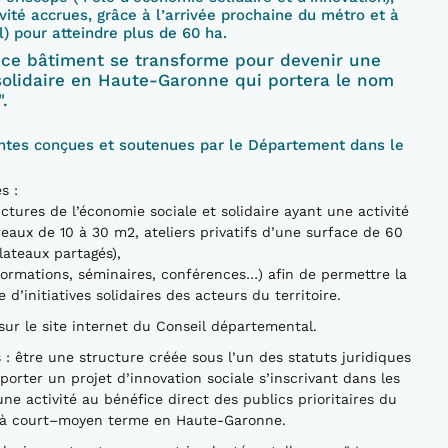
tivité accrues, grâce à l’arrivée prochaine du métro et à
) pour atteindre plus de 60 ha.
 ce bâtiment se transforme pour devenir une
solidaire en Haute-Garonne qui portera le nom
".
vantes conçues et soutenues par le Département dans le
s :
tures de l’économie sociale et solidaire ayant une activité
reaux de 10 à 30 m2, ateliers privatifs d’une surface de 60
lateaux partagés),
 formations, séminaires, conférences…) afin de permettre la
d’initiatives solidaires des acteurs du territoire.
sur le site internet du Conseil départemental.
 : être une structure créée sous l’un des statuts juridiques
; porter un projet d’innovation sociale s’inscrivant dans les
 activité au bénéfice direct des publics prioritaires du
é à court–moyen terme en Haute-Garonne.