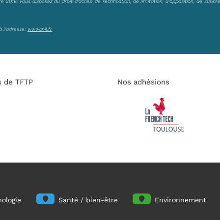
2016, vous disposez du droit d’accès, de rectification, de limitation, d’opposition, de suppr
à l’adresse:
www.cnil.fr
s de TFTP
Nos adhésions
ologie
Santé / bien-être
Environnement