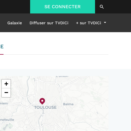
SE CONNECTER
Galaxie
Diffuser sur TVDiCi
+ sur TVDiCi
NE
+
−