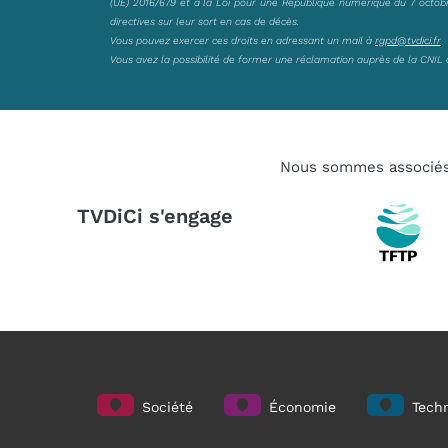
(UE) 2016/679 et à la Loi pour une République numérique du 7 octobre 
directives sur leur sort en cas de décès.
Vous pouvez exercer ces droits en adressant un mail à
rgpd@tvdici.fr
Vous avez la possibilité de former une réclamation auprès de la CNIL 
Nous sommes associé
TVDiCi s'engage
Société
Économie
Techn