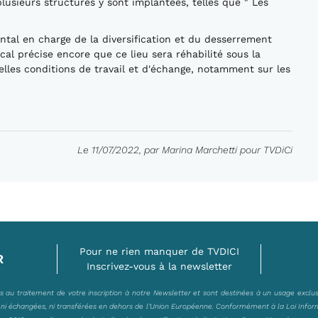
t plusieurs structures y sont implantées, telles que " Les
ntal en charge de la diversification et du desserrement
cal précise encore que ce lieu sera réhabilité sous la
lles conditions de travail et d'échange, notamment sur les
Le 11/07/2022, par Marina Marchetti pour TVDiCi
Pour ne rien manquer de TVDICI
R
Inscrivez-vous à la newsletter
es au traitement de votre inscription à notre Newsletter et sont destinées à un usage exclu
, ni échangées, ni transférées en dehors de l’Union Européenne. Conformément à la Loi Infor