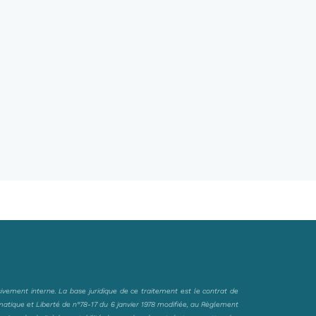
sivement interne. La base juridique de ce traitement est le contrat de
matique et Liberté de n°78-17 du 6 janvier 1978 modifiée, au Règlement