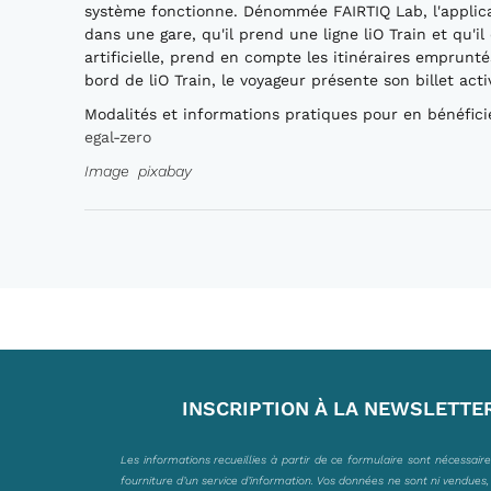
système fonctionne. Dénommée FAIRTIQ Lab, l'applicat
dans une gare, qu'il prend une ligne liO Train et qu'il
artificielle, prend en compte les itinéraires emprunt
bord de liO Train, le voyageur présente son billet ac
Modalités et informations pratiques pour en bénéfici
egal-zero
Image pixabay
INSCRIPTION À LA NEWSLETTE
Les informations recueillies à partir de ce formulaire sont nécessair
fourniture d’un service d’information. Vos données ne sont ni vendues