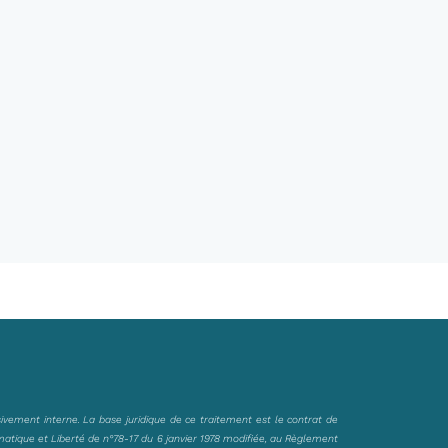
sivement interne. La base juridique de ce traitement est le contrat de
matique et Liberté de n°78-17 du 6 janvier 1978 modifiée, au Règlement