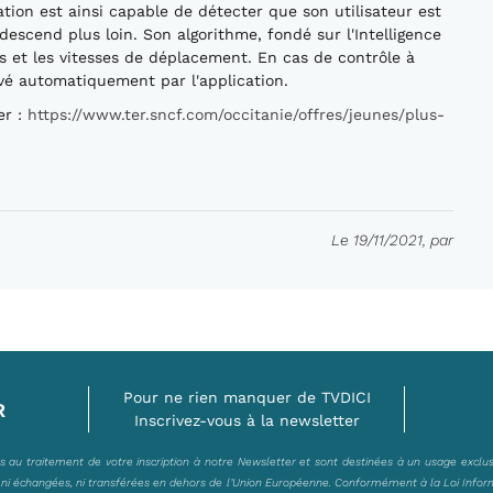
ion est ainsi capable de détecter que son utilisateur est
 descend plus loin. Son algorithme, fondé sur l'Intelligence
és et les vitesses de déplacement. En cas de contrôle à
tivé automatiquement par l'application.
er :
https://www.ter.sncf.com/occitanie/offres/jeunes/plus-
Le 19/11/2021, par
Pour ne rien manquer de TVDICI
R
Inscrivez-vous à la newsletter
es au traitement de votre inscription à notre Newsletter et sont destinées à un usage exclu
, ni échangées, ni transférées en dehors de l’Union Européenne. Conformément à la Loi Infor