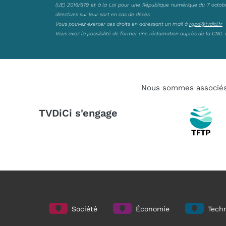
(UE) 2016/679 et à la Loi pour une République numérique du 7 octobre 
directives sur leur sort en cas de décès.
Vous pouvez exercer ces droits en adressant un mail à
rgpd@tvdici.fr
Vous avez la possibilité de former une réclamation auprès de la CNIL 
Nous sommes associé
TVDiCi s'engage
Société
Économie
Techn