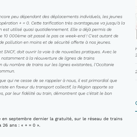
encore peu dépendant des déplacements individuels, les jeunes
ération + = 0. Cette tarification très avantageuse va jusqu'à la
in est utilisé quasi quotidiennement. Elle a déjà permis de
e le 10 000ème ait passé le pas ce week-end ! C'est autant de
de pollution en moins et de sécurité offerte à nos jeunes.
et SNCF, doit ouvrir la voie à de nouvelles pratiques. Avec le
e notamment à la réouverture de lignes de trains
u nombre de trains sur les lignes existantes, l'Occitanie
 commun.
e qui ne cesse de se rappeler à nous, il est primordial que
ste en faveur du transport collectif, la Région apporte sa
nes, par leur fidélité au train, démontrent que c'était le bon
 en septembre dernier la gratuité, sur le réseau de trains
 26 ans : « + = 0 ».