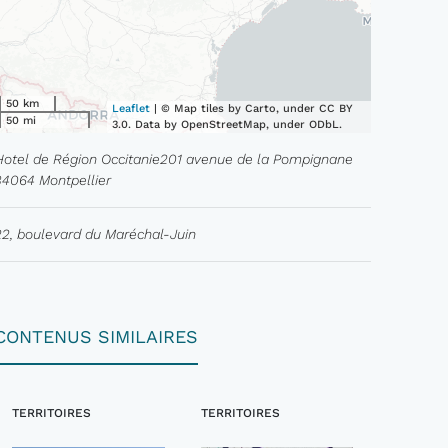
50 km
Leaflet
| © Map tiles by Carto, under CC BY
50 mi
3.0. Data by OpenStreetMap, under ODbL.
Hotel de Région Occitanie201 avenue de la Pompignane
34064 Montpellier
22, boulevard du Maréchal-Juin
CONTENUS SIMILAIRES
TERRITOIRES
TERRITOIRES