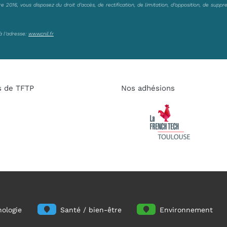
2016, vous disposez du droit d’accès, de rectification, de limitation, d’opposition, de suppr
à l’adresse:
www.cnil.fr
s de TFTP
Nos adhésions
ologie
Santé / bien-être
Environnement