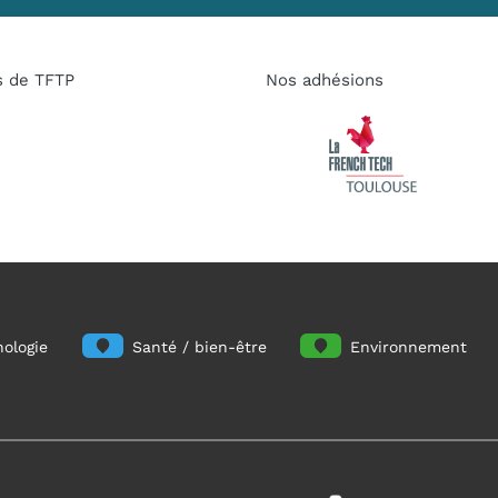
s de TFTP
Nos adhésions
ologie
Santé / bien-être
Environnement