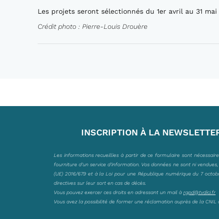
Les projets seront sélectionnés du 1er avril au 31 mai
Crédit photo : Pierre-Louis Drouère
INSCRIPTION À LA NEWSLETTE
Les informations recueillies à partir de ce formulaire sont nécessair
fourniture d’un service d’information. Vos données ne sont ni vendues
(UE) 2016/679 et à la Loi pour une République numérique du 7 octobre 
directives sur leur sort en cas de décès.
Vous pouvez exercer ces droits en adressant un mail à
rgpd@tvdici.fr
Vous avez la possibilité de former une réclamation auprès de la CNIL 