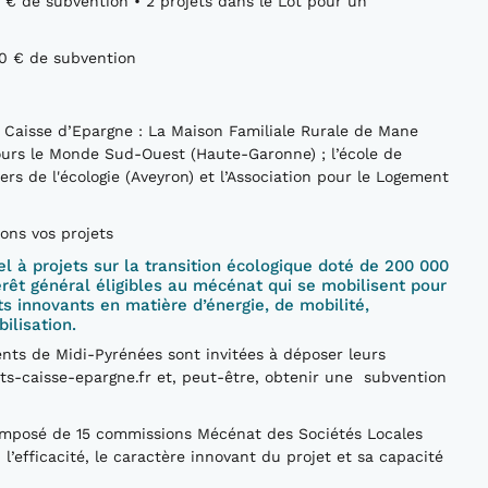
€ de subvention • 2 projets dans le Lot pour un
00 € de subvention
a Caisse d’Epargne : La Maison Familiale Rurale de Mane
cours le Monde Sud-Ouest (Haute-Garonne) ; l’école de
s de l'écologie (Aveyron) et l’Association pour le Logement
nons vos projets
l à projets sur la transition écologique doté de 200 000
térêt général éligibles au mécénat qui se mobilisent pour
ts innovants en matière d’énergie, de mobilité,
ilisation.
nts de Midi-Pyrénées sont invitées à déposer leurs
ets-caisse-epargne.fr et, peut-être, obtenir une subvention
omposé de 15 commissions Mécénat des Sociétés Locales
 l’efficacité, le caractère innovant du projet et sa capacité