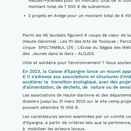
Hautes-Pyrénées pour un montant total de 10 000 
montant total de 7 000 € de subvention
2 projets en Ariège pour un montant total de 6 4
Parmi les 46 lauréats figurent 6 coups de cœur de l
(Haute-Garonne) ; Les 111 des Arts de Toulouse ; Par
cirque SPECTAMBUL (31) ; L’Ecole du Ségala des Métier
des Jeunes dans le Gers - ALOJEG
Utile et solidaire pour l’environnement ? Nous soute
En 2023, la Caisse d’Epargne lance un nouvel appe
€ Il s’adresse aux associations et structures d’in
accélérer la transition écologique, avec des proje
d’alimentation, de déchets, de nature ou de sensib
Les associations de Haute-Garonne et des départeme
dossiers jusqu’au 31 mars 2023 sur le site cemp.proj
pouvant atteindre 10 000 €.
Les candidatures seront examinées par un comité c
d’Epargne, à partir de critères tels que la pertinence,
à mobiliser les acteurs locaux.