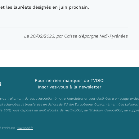
 et les lauréats désignés en juin prochain.
Le 20/02/2023, par Caisse d'épargne Midi-Pyrénées
Pour ne rien manquer de TVDICI
R
Inscrivez-vous à la newsletter
es au traitement de votre inscription à notre Newsletter et sont destinées à un usage exclu
, ni échangées, ni transférées en dehors de l’Union Européenne. Conformément à la Loi Infor
2016, vous disposez du droit d’accès, de rectification, de limitation, d’opposition, de suppr
à l’adresse:
www.cnil.fr