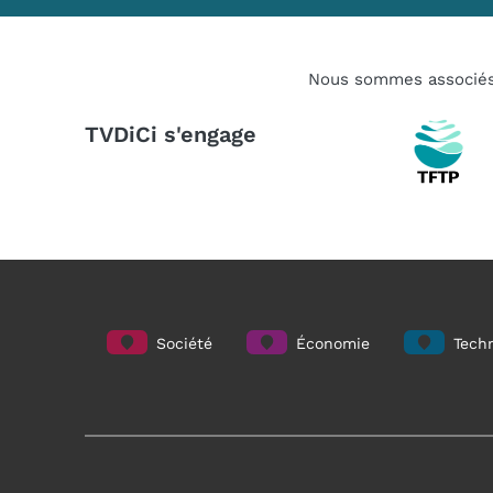
Nous sommes associé
TVDiCi s'engage
Société
Économie
Techn