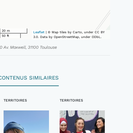
20 m
Leaflet
| © Map tiles by Carto, under CC BY
50 ft
3.0. Data by OpenStreetMap, under ODbL.
10 Av. Maxwell, 31100 Toulouse
CONTENUS SIMILAIRES
TERRITOIRES
TERRITOIRES