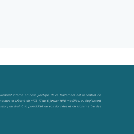
sivement interne. La base juridique de ce traitement est le contrat de
matique et Liberté de n°78-17 du 6 janvier 1978 modifiée, au Règlement
ession, du droit à la portabilité de vos données et de transmettre des