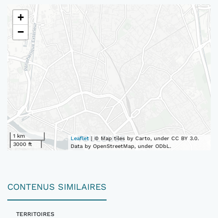
+
−
1 km
Leaflet
| © Map tiles by Carto, under CC BY 3.0.
3000 ft
Data by OpenStreetMap, under ODbL.
CONTENUS SIMILAIRES
TERRITOIRES