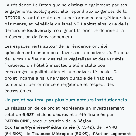
La résidence Le Botanique se distingue également par ses
engagements écologiques. Elle répond aux exigences de la
RE2020
, visant à renforcer la performance énergétique des
bâtiments, et bénéficie du
label NF Habitat
ainsi que de la
démarche
Biodivercity
, soulignant la priorité donnée à la
préservation de l’environnement.
Les espaces verts autour de la résidence ont été
spécialement conçus pour favoriser la biodiversité. En plus
de la prairie fleurie, des talus végétalisés et des variétés
fruitières, un
hôtel à insectes
a été installé pour
encourager la pollinisation et la biodiversité locale. Ce
projet incarne ainsi une vision durable de l’habitat,
combinant performance énergétique et respect des
écosystèmes.
Un projet soutenu par plusieurs acteurs institutionnels
La réalisation de ce projet représente un investissement
total de
6,637 millions d’euros
et a été financée par
PATRIMOINE
, avec le soutien de
la Région
Occitanie/Pyrénées-Méditerranée
(67,5K€), de l’
ANRU
(54,6K€), de
Toulouse Métropole
(86K€), d’
Action Logement