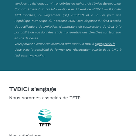
vendues, ni échangées, ni transférées en dehors de l’Union Européenne.
Conformément à la Loi Informatique et Liberté de n°78-17 du 6 janvier
1978 modifiée, au Règlement (UE) 2016/679 et à la Loi pour une
République numérique du 7 octobre 2016, vous disposez du droit d’accès,
de rectification, de limitation, d’opposition, de suppression, du droit à la
portabilité de vos données et de transmettre des directives sur leur sort
en cas de décès.
Vous pouvez exercer ces droits en adressant un mail à
rgpd@tvdici.fr
Vous avez la possibilité de former une réclamation auprès de la CNIL à
l’adresse:
www.cnil.fr
TVDiCi s'engage
Nous sommes associés de TFTP
Nos adhésions