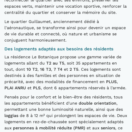
reconnecter le quartier avec ses environs, préserver les
espaces verts, maintenir une vocation sportive, renforcer la
centralité du quartier et conserver la mémoire du site.
Le quartier Guillaumet, anciennement dédié à
l’aéronautique, se transforme ainsi pour devenir un espace
de vie durable et connecté, où nature et urbanisme se
conjuguent harmonieusement.
Des logements adaptés aux besoins des résidents
La résidence Le Botanique propose une gamme variée de
logements allant du
T2 au T5
, soit 35 appartements en
tout, dont
10 T2
,
16 T3
,
7 T4
et
2 T5
. Ces logements sont
destinés à des familles et des personnes en situation de
précarité, avec des modalités de financement en
PLUS
,
PLAI ANRU
et
PLS
, dont 6 appartements réservés à l'armée.
Pensés pour le confort et le bien-être des résidents, tous
les appartements bénéficient d'une
double orientation
,
permettant une bonne luminosité naturelle, ainsi que des
loggias
de 8 à 12 m² qui prolongent les espaces de vie. Deux
logements en rez-de-chaussée sont spécialement adaptés
aux
personnes à mobilité réduite (PMR)
et aux
seniors
, ce