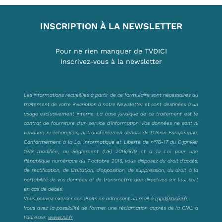
INSCRIPTION À LA NEWSLETTER
Pour ne rien manquer de TVDICI
Inscrivez-vous à la newsletter
Les informations recueillies à partir de ce formulaire sont nécessaires au
traitement de votre inscription à notre Newsletter et sont destinées à un
usage exclusivement interne. La base juridique de ce traitement est le
contrat de fourniture d’un service d’information. Vos données ne sont ni
vendues, ni échangées, ni transférées en dehors de l’Union Européenne.
Conformément à la Loi Informatique et Liberté de n°78-17 du 6 janvier
1978 modifiée, au Règlement (UE) 2016/679 et à la Loi pour une
République numérique du 7 octobre 2016, vous disposez du droit d’accès,
de rectification, de limitation, d’opposition, de suppression, du droit à la
portabilité de vos données et de transmettre des directives sur leur sort
en cas de décès.
Vous pouvez exercer ces droits en adressant un mail à
rgpd@tvdici.fr
Vous avez la possibilité de former une réclamation auprès de la CNIL à
l’adresse:
www.cnil.fr