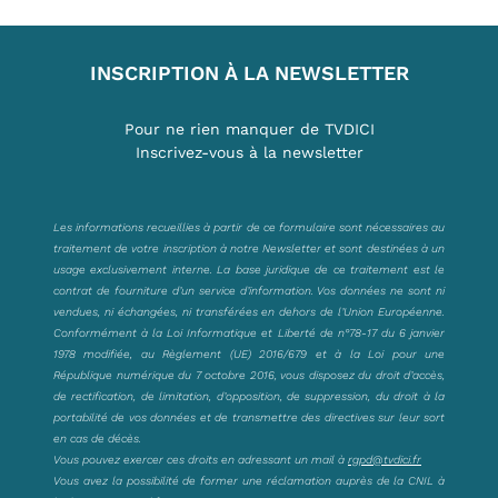
INSCRIPTION À LA NEWSLETTER
Pour ne rien manquer de TVDICI
Inscrivez-vous à la newsletter
Les informations recueillies à partir de ce formulaire sont nécessaires au
traitement de votre inscription à notre Newsletter et sont destinées à un
usage exclusivement interne. La base juridique de ce traitement est le
contrat de fourniture d’un service d’information. Vos données ne sont ni
vendues, ni échangées, ni transférées en dehors de l’Union Européenne.
Conformément à la Loi Informatique et Liberté de n°78-17 du 6 janvier
1978 modifiée, au Règlement (UE) 2016/679 et à la Loi pour une
République numérique du 7 octobre 2016, vous disposez du droit d’accès,
de rectification, de limitation, d’opposition, de suppression, du droit à la
portabilité de vos données et de transmettre des directives sur leur sort
en cas de décès.
Vous pouvez exercer ces droits en adressant un mail à
rgpd@tvdici.fr
Vous avez la possibilité de former une réclamation auprès de la CNIL à