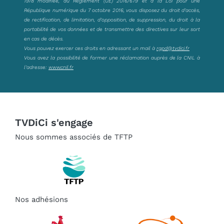
1978 modifiée, au Règlement (UE) 2016/679 et à la Loi pour une
République numérique du 7 octobre 2016, vous disposez du droit d’accès,
de rectification, de limitation, d’opposition, de suppression, du droit à la
portabilité de vos données et de transmettre des directives sur leur sort
en cas de décès.
Vous pouvez exercer ces droits en adressant un mail à
rgpd@tvdici.fr
Vous avez la possibilité de former une réclamation auprès de la CNIL à
l’adresse:
www.cnil.fr
TVDiCi s'engage
Nous sommes associés de TFTP
Nos adhésions