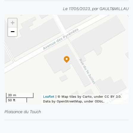
Le 17/05/2023, par GAULT&MILLAU
+
−
20 m
Leaflet
| © Map tiles by Carto, under CC BY 3.0.
50 ft
Data by OpenStreetMap, under ODbL.
Plaisance du Touch