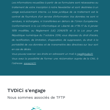
Les informations recueillies à partir de ce formulaire sont nécessaires au
traitement de votre inscription à notre Newsletter et sont destinées à un
usage exclusivement interne. La base juridique de ce traitement est le
contrat de fourniture d’un service d’information. Vos données ne sont ni
vendues, ni échangées, ni transférées en dehors de l’Union Européenne.
Conformément à la Loi Informatique et Liberté de n°78-17 du 6 janvier
1978 modifiée, au Règlement (UE) 2016/679 et à la Loi pour une
République numérique du 7 octobre 2016, vous disposez du droit d’accès,
de rectification, de limitation, d’opposition, de suppression, du droit à la
portabilité de vos données et de transmettre des directives sur leur sort
en cas de décès.
Vous pouvez exercer ces droits en adressant un mail à
rgpd@tvdici.fr
Vous avez la possibilité de former une réclamation auprès de la CNIL à
l’adresse:
www.cnil.fr
TVDiCi s'engage
Nous sommes associés de TFTP