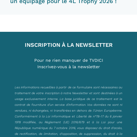
un équipage pour le 4L Trophy 2026 !
INSCRIPTION À LA NEWSLETTER
Pour ne rien manquer de TVDICI
Inscrivez-vous à la newsletter
Les informations recueillies à partir de ce formulaire sont nécessaires au
traitement de votre inscription à notre Newsletter et sont destinées à un
usage exclusivement interne. La base juridique de ce traitement est le
contrat de fourniture d’un service d’information. Vos données ne sont ni
vendues, ni échangées, ni transférées en dehors de l’Union Européenne.
Conformément à la Loi Informatique et Liberté de n°78-17 du 6 janvier
1978 modifiée, au Règlement (UE) 2016/679 et à la Loi pour une
République numérique du 7 octobre 2016, vous disposez du droit d’accès,
de rectification, de limitation, d’opposition, de suppression, du droit à la