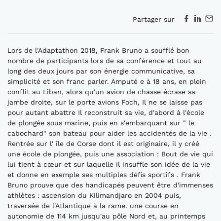
Partager sur
Lors de l'Adaptathon 2018, Frank Bruno a soufflé bon
nombre de participants lors de sa conférence et tout au
long des deux jours par son énergie communicative, sa
simplicité et son franc parler. Amputé e à 18 ans, en plein
conflit au Liban, alors qu'un avion de chasse écrase sa
jambe droite, sur le porte avions Foch, Il ne se laisse pas
pour autant abattre Il reconstruit sa vie, d'abord à l'école
de plongée sous marine, puis en s'embarquant sur " le
cabochard" son bateau pour aider les accidentés de la vie .
Rentrée sur l' île de Corse dont il est originaire, il y créé
une école de plongée, puis une association : Bout de vie qui
lui tient à cœur et sur laquelle il insuffle son idée de la vie
et donne en exemple ses multiples défis sportifs . Frank
Bruno prouve que des handicapés peuvent être d'immenses
athlètes : ascension du Kilimandjaro en 2004 puis,
traversée de l'Atlantique à la rame. une course en
autonomie de 114 km jusqu'au pôle Nord et, au printemps