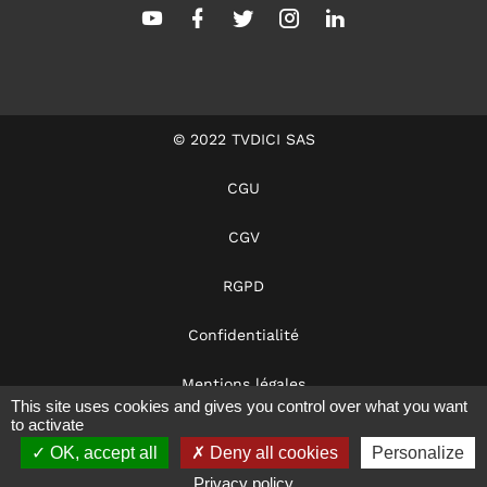
© 2022 TVDICI SAS
CGU
CGV
RGPD
Confidentialité
Mentions légales
This site uses cookies and gives you control over what you want
to activate
Dans les coulisses
OK, accept all
Deny all cookies
Personalize
Notre éthique
Privacy policy