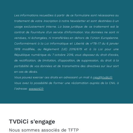
Les informations recueillies à partir de ce formulaire sont nécessaires au
traitement de votre inscription à notre Newsletter et sont destinées à un
usage exclusivement interne. La base juridique de ce traitement est le
contrat de fourniture d’un service d’information. Vos données ne sont ni
vendues, ni échangées, ni transférées en dehors de l’Union Européenne.
Conformément à la Loi Informatique et Liberté de n°78-17 du 6 janvier
1978 modifiée, au Règlement (UE) 2016/679 et à la Loi pour une
République numérique du 7 octobre 2016, vous disposez du droit d’accès,
de rectification, de limitation, d’opposition, de suppression, du droit à la
portabilité de vos données et de transmettre des directives sur leur sort
en cas de décès.
Vous pouvez exercer ces droits en adressant un mail à
rgpd@tvdici.fr
Vous avez la possibilité de former une réclamation auprès de la CNIL à
l’adresse:
www.cnil.fr
TVDiCi s'engage
Nous sommes associés de TFTP