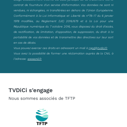
contrat de fourniture d’un service d’information. Vos données ne sont ni
vendues, ni échangées, ni transférées en dehors de l’Union Européenne.
Conformément à la Loi Informatique et Liberté de n°78-17 du 6 janvier
1978 modifiée, au Règlement (UE) 2016/679 et à la Loi pour une
République numérique du 7 octobre 2016, vous disposez du droit d’accès,
de rectification, de limitation, d’opposition, de suppression, du droit à la
portabilité de vos données et de transmettre des directives sur leur sort
en cas de décès.
Vous pouvez exercer ces droits en adressant un mail à
rgpd@tvdici.fr
Vous avez la possibilité de former une réclamation auprès de la CNIL à
l’adresse:
www.cnil.fr
TVDiCi s'engage
Nous sommes associés de TFTP