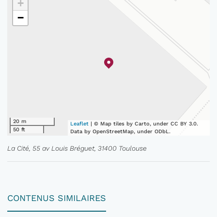
+
−
20 m
Leaflet
| © Map tiles by Carto, under CC BY 3.0.
50 ft
Data by OpenStreetMap, under ODbL.
La Cité, 55 av Louis Bréguet, 31400 Toulouse
CONTENUS SIMILAIRES