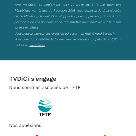
1978 modifiée, au Règlement (UE) 2016/679 et à la Loi pour une
République numérique du 7 octobre 2016, vous disposez du droit d’accès,
de rectification, de limitation, d’opposition, de suppression, du droit à la
portabilité de vos données et de transmettre des directives sur leur sort
en cas de décès.
Vous pouvez exercer ces droits en adressant un mail à
rgpd@tvdici.fr
Vous avez la possibilité de former une réclamation auprès de la CNIL à
l’adresse:
www.cnil.fr
TVDiCi s'engage
Nous sommes associés de TFTP
Nos adhésions