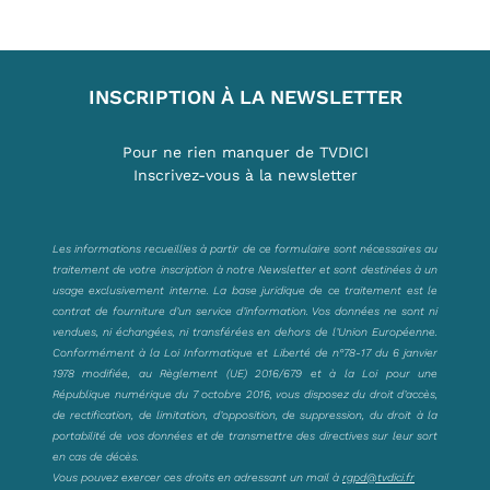
INSCRIPTION À LA NEWSLETTER
Pour ne rien manquer de TVDICI
Inscrivez-vous à la newsletter
Les informations recueillies à partir de ce formulaire sont nécessaires au
traitement de votre inscription à notre Newsletter et sont destinées à un
usage exclusivement interne. La base juridique de ce traitement est le
contrat de fourniture d’un service d’information. Vos données ne sont ni
vendues, ni échangées, ni transférées en dehors de l’Union Européenne.
Conformément à la Loi Informatique et Liberté de n°78-17 du 6 janvier
1978 modifiée, au Règlement (UE) 2016/679 et à la Loi pour une
République numérique du 7 octobre 2016, vous disposez du droit d’accès,
de rectification, de limitation, d’opposition, de suppression, du droit à la
portabilité de vos données et de transmettre des directives sur leur sort
en cas de décès.
Vous pouvez exercer ces droits en adressant un mail à
rgpd@tvdici.fr