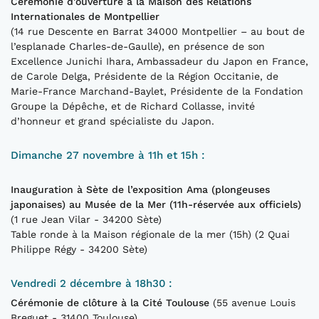
Cérémonie d'ouverture à la Maison des Relations
Internationales de Montpellier
(14 rue Descente en Barrat 34000 Montpellier – au bout de
l’esplanade Charles-de-Gaulle), en présence de son
Excellence Junichi Ihara, Ambassadeur du Japon en France,
de Carole Delga, Présidente de la Région Occitanie, de
Marie-France Marchand-Baylet, Présidente de la Fondation
Groupe la Dépêche, et de Richard Collasse, invité
d’honneur et grand spécialiste du Japon.
Dimanche 27 novembre à 11h et 15h :
Inauguration à Sète de l’exposition Ama (plongeuses
japonaises) au Musée de la Mer (11h-réservée aux officiels)
(1 rue Jean Vilar - 34200 Sète)
Table ronde à la Maison régionale de la mer (15h) (2 Quai
Philippe Régy - 34200 Sète)
Vendredi 2 décembre à 18h30 :
Cérémonie de clôture à la Cité Toulouse
(55 avenue Louis
Breguet - 31400 Toulouse)