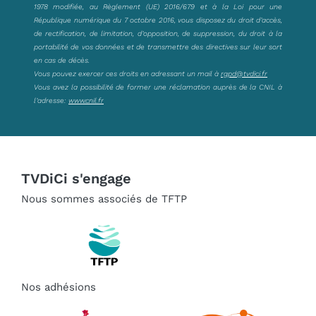
1978 modifiée, au Règlement (UE) 2016/679 et à la Loi pour une
République numérique du 7 octobre 2016, vous disposez du droit d’accès,
de rectification, de limitation, d’opposition, de suppression, du droit à la
portabilité de vos données et de transmettre des directives sur leur sort
en cas de décès.
Vous pouvez exercer ces droits en adressant un mail à
rgpd@tvdici.fr
Vous avez la possibilité de former une réclamation auprès de la CNIL à
l’adresse:
www.cnil.fr
TVDiCi s'engage
Nous sommes associés de TFTP
Nos adhésions