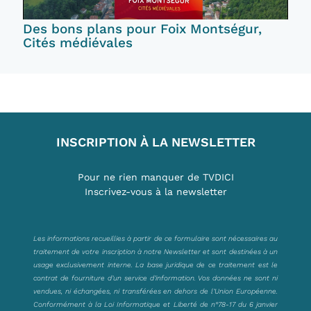
Des bons plans pour Foix Montségur,
Cités médiévales
INSCRIPTION À LA NEWSLETTER
Pour ne rien manquer de TVDICI
Inscrivez-vous à la newsletter
Les informations recueillies à partir de ce formulaire sont nécessaires au
traitement de votre inscription à notre Newsletter et sont destinées à un
usage exclusivement interne. La base juridique de ce traitement est le
contrat de fourniture d’un service d’information. Vos données ne sont ni
vendues, ni échangées, ni transférées en dehors de l’Union Européenne.
Conformément à la Loi Informatique et Liberté de n°78-17 du 6 janvier