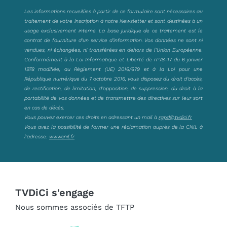
Les informations recueillies à partir de ce formulaire sont nécessaires au
traitement de votre inscription à notre Newsletter et sont destinées à un
usage exclusivement interne. La base juridique de ce traitement est le
contrat de fourniture d’un service d’information. Vos données ne sont ni
vendues, ni échangées, ni transférées en dehors de l’Union Européenne.
Conformément à la Loi Informatique et Liberté de n°78-17 du 6 janvier
1978 modifiée, au Règlement (UE) 2016/679 et à la Loi pour une
République numérique du 7 octobre 2016, vous disposez du droit d’accès,
de rectification, de limitation, d’opposition, de suppression, du droit à la
portabilité de vos données et de transmettre des directives sur leur sort
en cas de décès.
Vous pouvez exercer ces droits en adressant un mail à
rgpd@tvdici.fr
Vous avez la possibilité de former une réclamation auprès de la CNIL à
l’adresse:
www.cnil.fr
TVDiCi s'engage
Nous sommes associés de TFTP