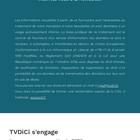
Les informations recueillies à partir de ce formulaire sont nécessaires au
traitement de votre inscription à notre Newsletter et sont destinées à un
usage exclusivement interne. La base juridique de ce traitement est le
contrat de fourniture d’un service d’information. Vos données ne sont ni
vendues, ni échangées, ni transférées en dehors de l’Union Européenne.
Conformément à la Loi Informatique et Liberté de n°78-17 du 6 janvier
1978 modifiée, au Règlement (UE) 2016/679 et à la Loi pour une
République numérique du 7 octobre 2016, vous disposez du droit d’accès,
de rectification, de limitation, d’opposition, de suppression, du droit à la
portabilité de vos données et de transmettre des directives sur leur sort
en cas de décès.
Vous pouvez exercer ces droits en adressant un mail à
rgpd@tvdici.fr
Vous avez la possibilité de former une réclamation auprès de la CNIL à
l’adresse:
www.cnil.fr
TVDiCi s'engage