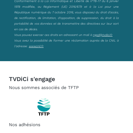
Conformément à la Loi Informatique et Liberté de n°78-17 du 6 janvier
1978 modifiée, au Règlement (UE) 2016/679 et à la Loi pour une
République numérique du 7 octobre 2016, vous disposez du droit d’accès,
de rectification, de limitation, d’opposition, de suppression, du droit à la
portabilité de vos données et de transmettre des directives sur leur sort
en cas de décès.
Vous pouvez exercer ces droits en adressant un mail à
rgpd@tvdici.fr
Vous avez la possibilité de former une réclamation auprès de la CNIL à
l’adresse:
www.cnil.fr
TVDiCi s'engage
Nous sommes associés de TFTP
Nos adhésions