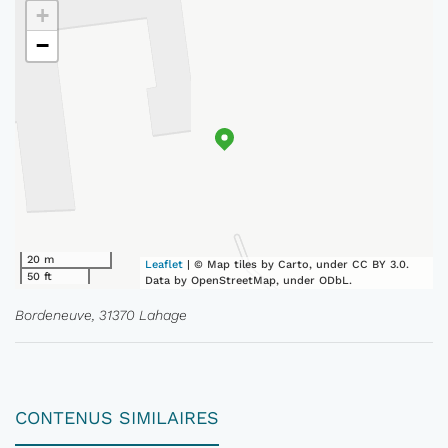
+
−
20 m
Leaflet
| © Map tiles by Carto, under CC BY 3.0.
50 ft
Data by OpenStreetMap, under ODbL.
Bordeneuve, 31370 Lahage
CONTENUS SIMILAIRES