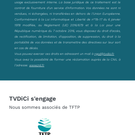
usage exclusivement interne. La base juridique de ce traitement est le
contrat de fourniture d’un service d’information. Vos données ne sont ni
vendues, ni échangées, ni transférées en dehors de l’Union Européenne.
Conformément à la Loi Informatique et Liberté de n°78-17 du 6 janvier
1978 modifiée, au Règlement (UE) 2016/679 et à la Loi pour une
République numérique du 7 octobre 2016, vous disposez du droit d’accès,
de rectification, de limitation, d’opposition, de suppression, du droit à la
portabilité de vos données et de transmettre des directives sur leur sort
en cas de décès.
Vous pouvez exercer ces droits en adressant un mail à
rgpd@tvdici.fr
Vous avez la possibilité de former une réclamation auprès de la CNIL à
l’adresse:
www.cnil.fr
TVDiCi s'engage
Nous sommes associés de TFTP