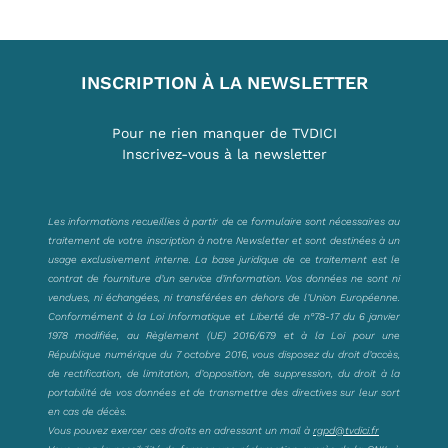
INSCRIPTION À LA NEWSLETTER
Pour ne rien manquer de TVDICI
Inscrivez-vous à la newsletter
Les informations recueillies à partir de ce formulaire sont nécessaires au
traitement de votre inscription à notre Newsletter et sont destinées à un
usage exclusivement interne. La base juridique de ce traitement est le
contrat de fourniture d’un service d’information. Vos données ne sont ni
vendues, ni échangées, ni transférées en dehors de l’Union Européenne.
Conformément à la Loi Informatique et Liberté de n°78-17 du 6 janvier
1978 modifiée, au Règlement (UE) 2016/679 et à la Loi pour une
République numérique du 7 octobre 2016, vous disposez du droit d’accès,
de rectification, de limitation, d’opposition, de suppression, du droit à la
portabilité de vos données et de transmettre des directives sur leur sort
en cas de décès.
Vous pouvez exercer ces droits en adressant un mail à
rgpd@tvdici.fr