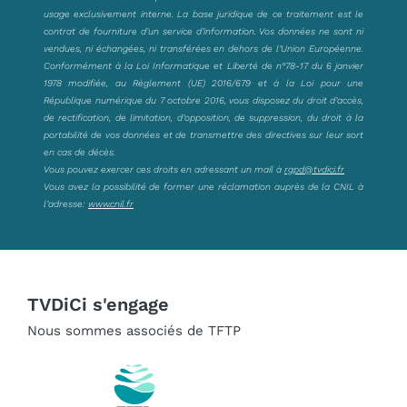
usage exclusivement interne. La base juridique de ce traitement est le
contrat de fourniture d’un service d’information. Vos données ne sont ni
vendues, ni échangées, ni transférées en dehors de l’Union Européenne.
Conformément à la Loi Informatique et Liberté de n°78-17 du 6 janvier
1978 modifiée, au Règlement (UE) 2016/679 et à la Loi pour une
République numérique du 7 octobre 2016, vous disposez du droit d’accès,
de rectification, de limitation, d’opposition, de suppression, du droit à la
portabilité de vos données et de transmettre des directives sur leur sort
en cas de décès.
Vous pouvez exercer ces droits en adressant un mail à
rgpd@tvdici.fr
Vous avez la possibilité de former une réclamation auprès de la CNIL à
l’adresse:
www.cnil.fr
TVDiCi s'engage
Nous sommes associés de TFTP