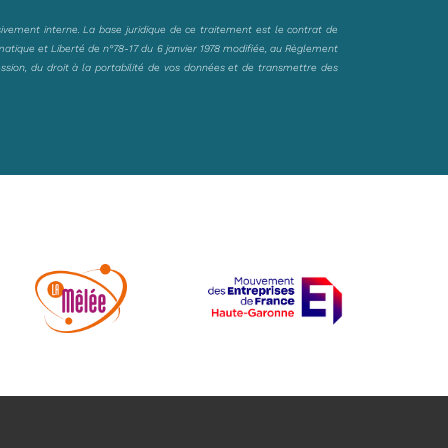
sivement interne. La base juridique de ce traitement est le contrat de
matique et Liberté de n°78-17 du 6 janvier 1978 modifiée, au Règlement
ession, du droit à la portabilité de vos données et de transmettre des